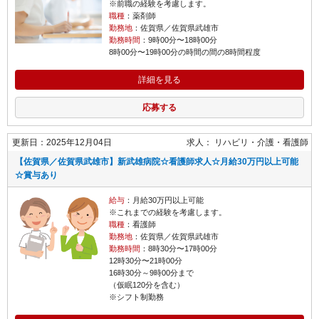
※前職の経験を考慮します。
職種
：薬剤師
勤務地
：佐賀県／佐賀県武雄市
勤務時間
：9時00分〜18時00分
8時00分〜19時00分の時間の間の8時間程度
詳細を見る
応募する
更新日：2025年12月04日
求人：
リハビリ・介護
看護師
【佐賀県／佐賀県武雄市】新武雄病院☆看護師求人☆月給30万円以上可能
☆賞与あり
給与
：月給30万円以上可能
※これまでの経験を考慮します。
職種
：看護師
勤務地
：佐賀県／佐賀県武雄市
勤務時間
：8時30分〜17時00分
12時30分〜21時00分
16時30分～9時00分まで
（仮眠120分を含む）
※シフト制勤務