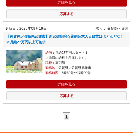
詳細を見る
応募する
更新日：2025年09月19日
求人：
薬剤師
薬局
【佐賀県／佐賀県武雄市】新武雄病院☆薬剤師求人☆残業はほとんどなし
☆月給27万円以上可能☆
給与
：月給27万円スタート！
※前職の給料を考慮します。
職種
：薬剤師
勤務地
：佐賀県／佐賀県武雄市
勤務時間
：8時30分〜17時00分
詳細を見る
応募する
1