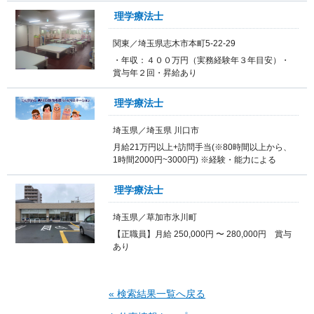
理学療法士
関東／埼玉県志木市本町5-22-29
・年収：４００万円（実務経験年３年目安）・
賞与年２回・昇給あり
理学療法士
埼玉県／埼玉県 川口市
月給21万円以上+訪問手当(※80時間以上から、
1時間2000円~3000円) ※経験・能力による
理学療法士
埼玉県／草加市氷川町
【正職員】月給 250,000円 〜 280,000円 賞与
あり
« 検索結果一覧へ戻る