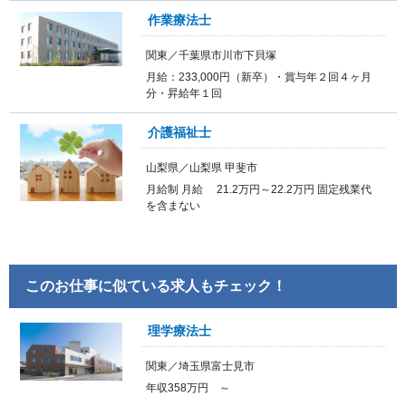
作業療法士
関東／千葉県市川市下貝塚
月給：233,000円（新卒）・賞与年２回４ヶ月
分・昇給年１回
介護福祉士
山梨県／山梨県 甲斐市
月給制 月給 21.2万円～22.2万円 固定残業代
を含まない
このお仕事に似ている求人もチェック！
理学療法士
関東／埼玉県富士見市
年収358万円 ～