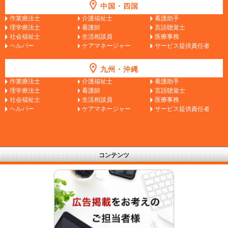
中国・四国
作業療法士
介護福祉士
看護助手
理学療法士
看護師
言語聴覚士
社会福祉士
生活相談員
医療事務
ヘルパー
ケアマネージャー
サービス提供責任者
九州・沖縄
作業療法士
介護福祉士
看護助手
理学療法士
看護師
言語聴覚士
社会福祉士
生活相談員
医療事務
ヘルパー
ケアマネージャー
サービス提供責任者
コンテンツ