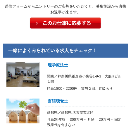
送信フォームからエントリーのご応募をいただくと、募集施設から直接
お返事が来ます。
一緒によくみられている求人をチェック！
理学療法士
関東／神奈川県鎌倉市小袋谷1-9-3 大船Rビル
１階
時給1800～2200円、賞与２回、昇級あり
言語聴覚士
愛知県／愛知県 名古屋市北区
月給制 年収 300万円～ 月給 20万円～ 固定
残業代を含まない