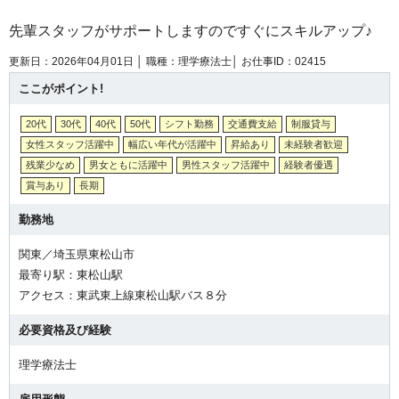
先輩スタッフがサポートしますのですぐにスキルアップ♪
更新日：2026年04月01日 │
職種：理学療法士│
お仕事ID：02415
ここがポイント!
20代
30代
40代
50代
シフト勤務
交通費支給
制服貸与
女性スタッフ活躍中
幅広い年代が活躍中
昇給あり
未経験者歓迎
残業少なめ
男女ともに活躍中
男性スタッフ活躍中
経験者優遇
賞与あり
長期
勤務地
関東／埼玉県東松山市
最寄り駅：東松山駅
アクセス：東武東上線東松山駅バス８分
必要資格及び経験
理学療法士