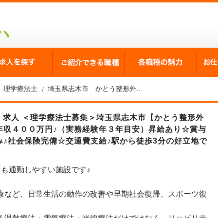
が選ばれる理由
求人を探す
ご紹介できる職種
各職
理学療法士
埼玉県志木市 かとう整形外科・リハビリテーション科 理学療法士募集
9】 求人 ＜理学療法士募集＞埼玉県志木市【かとう整形外
年収４００万円♪（実務経験年３年目安）昇給あり☆賞与
♪社会保険完備☆交通費支給♪駅から徒歩3分の好立地で
ても通勤しやすい施設です♪
療など、日常生活の動作の改善や早期社会復帰、スポーツ復