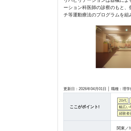
リハビリテーションは器械によ
ーション科医師の診察のもと、
チ等運動療法のプログラムを組
更新日：2026年04月01日 │
職種：理学
20代
ここがポイント!
幅広い
経験者
関東／埼