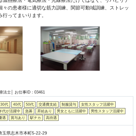
る温熱療法・電気療法・光線療法だけではなく、リハビリテ
個々の患者様に適切な筋力訓練、関節可動域訓練、ストレッ
み行ってまいります。
療法士│
お仕事ID：03461
30代
40代
50代
交通費支給
制服貸与
女性スタッフ活躍中
年代が活躍中
急募
昇給あり
男女ともに活躍中
男性スタッフ活躍中
優遇
賞与あり
駅チカ
高待遇
玉県志木市本町5-22-29