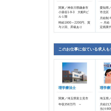
関東／神奈川県鎌倉市
愛知県／
小袋谷1-9-3 大船Rビ
市北区
ル１階
月給制 
時給1800～2200円、賞
～ 月給
与２回、昇級あり
定残業
このお仕事に似ている求人も
理学療法士
理学療
関東／埼玉県富士見市
埼玉県／
年収358万円 ～
月給21
当(※8