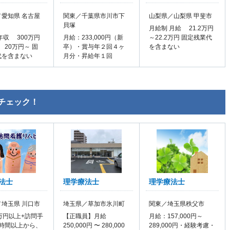
愛知県 名古屋
関東／千葉県市川市下
山梨県／山梨県 甲斐市
貝塚
月給制 月給 21.2万円
年収 300万円
月給：233,000円（新
～22.2万円 固定残業代
 20万円～ 固
卒）・賞与年２回４ヶ
を含まない
代を含まない
月分・昇給年１回
チェック！
法士
理学療法士
理学療法士
埼玉県 川口市
埼玉県／草加市氷川町
関東／埼玉県秩父市
万円以上+訪問手
【正職員】月給
月給：157,000円～
0時間以上から、
250,000円 〜 280,000
289,000円・経験考慮・