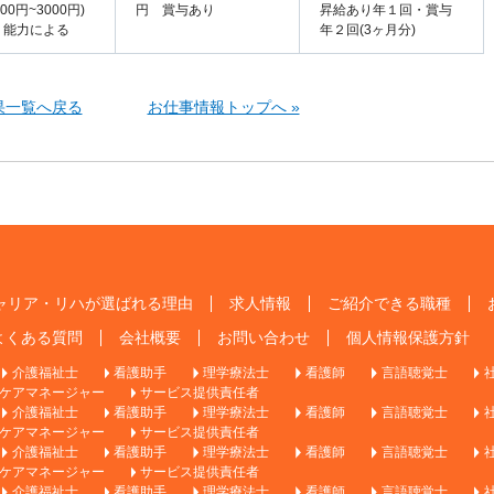
00円~3000円)
円 賞与あり
昇給あり年１回・賞与
・能力による
年２回(3ヶ月分)
果一覧へ戻る
お仕事情報トップへ »
ャリア・リハが選ばれる理由
求人情報
ご紹介できる職種
よくある質問
会社概要
お問い合わせ
個人情報保護方針
介護福祉士
看護助手
理学療法士
看護師
言語聴覚士
ケアマネージャー
サービス提供責任者
介護福祉士
看護助手
理学療法士
看護師
言語聴覚士
ケアマネージャー
サービス提供責任者
介護福祉士
看護助手
理学療法士
看護師
言語聴覚士
ケアマネージャー
サービス提供責任者
介護福祉士
看護助手
理学療法士
看護師
言語聴覚士