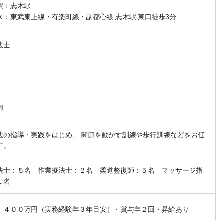
駅：志木駅
ス：東武東上線・有楽町線・副都心線 志木駅 東口徒歩3分
法士
内
法の指導・実践をはじめ、 関節を動かす訓練や歩行訓練などをお任
す。
法士：５名 作業療法士：２名 柔道整復師：５名 マッサージ指
１名
：４００万円（実務経験年３年目安）・賞与年２回・昇給あり