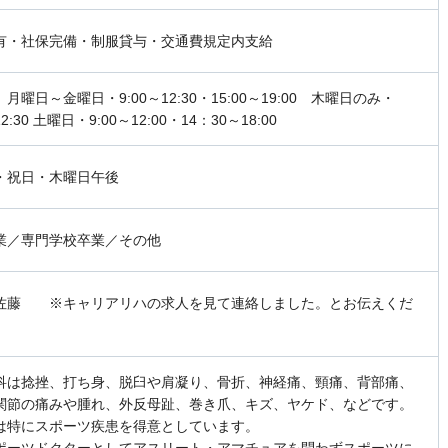
有・社保完備・制服貸与・交通費規定内支給
月曜日～金曜日・9:00～12:30・15:00～19:00 木曜日のみ・
12:30 土曜日・9:00～12:00・14：30～18:00
・祝日・木曜日午後
業／専門学校卒業／その他
佐藤 ※キャリアリハの求人を見て連絡しました。とお伝えくだ
科は捻挫、打ち身、脱臼や肩凝り、骨折、神経痛、頸痛、背部痛、
関節の痛みや腫れ、外反母趾、巻き爪、キズ、ヤケド、などです。
は特にスポーツ疾患を得意としています。
ポーツドクターとしてアスリート・アマチュアを問わずスポーツに