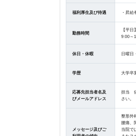
福利厚生及び待遇
・昇給
【平日】
勤務時間
9:00～
休日・休暇
日曜日
学歴
大学卒
応募先担当者名及
担当 
びメールアドレス
さい。
整形外
腰痛、
メッセージ及びご
当院で
利用者の傾向
またス