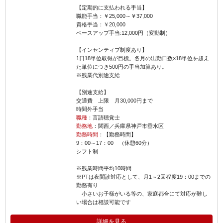
【定期的に支払われる手当】
職能手当：￥25,000～￥37,000
資格手当：￥20,000
ベースアップ手当:12,000円（変動制）
【インセンティブ制度あり】
1日18単位取得が目標。各月の出勤日数×18単位を超え
た単位につき500円の手当加算あり。
※残業代別途支給
【別途支給】
交通費 上限 月30,000円まで
時間外手当
職種
：言語聴覚士
勤務地
：関西／兵庫県神戸市垂水区
勤務時間
：【勤務時間】
9：00～17：00 （休憩60分）
シフト制
※残業時間平均10時間
※PTは夜間診対応として、月1～2回程度19：00までの
勤務有り
小さいお子様がいる等の、家庭都合にて対応が難し
い場合は相談可能です
詳細を見る