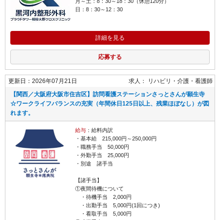
月～土：8：30～18：30（休憩120分）
日：8：30～12：30
詳細を見る
応募する
更新日：2026年07月21日
求人：
リハビリ・介護
看護師
【関西／大阪府大阪市住吉区】訪問看護ステーションさっとさんが願生寺
☆ワークライフバランスの充実（年間休日125日以上、残業ほぼなし）が図
れます。
給与
：給料内訳
・基本給 215,000円～250,000円
・職務手当 50,000円
・外勤手当 25,000円
・別途 諸手当
【諸手当】
①夜間待機について
・待機手当 2,000円
・出勤手当 5,000円(1回につき)
・看取手当 5,000円