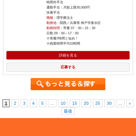
時間外手当
通勤手当：月額上限30,000円
扶養手当
職種
：理学療法士
勤務地
：関西／兵庫県 神戸市垂水区
勤務時間
：早番 07：30～15：30
日勤 09：00～17：00
※実働7時間と短め！
※残業時間平均10時間
詳細を見る
応募する
1
2
3
4
5
...
10
15
20
25
30
...
»
最後