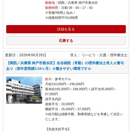
勤務地
：関西／兵庫県 神戸市垂水区
勤務時間
：日勤 09：00～17：00
※実働7時間と短め！
※残業時間平均10時間
詳細を見る
応募する
更新日：2026年06月26日
求人：
リハビリ・介護
理学療法士
【関西／兵庫県 神戸市垂水区】名谷病院（常勤）の理学療法士求人☆賞与
あり（前年度実績3.34ヶ月）☆働きやすい環境です☆
給与
：参考モデル
月給210,000円～246,000円
基本給165,000円～189,000円 + 諸手当45,000円～
57,000円
諸手当内訳
資格手当：20,000円
職能手当：25,000円～37,000円
※給与額は経験年数、勤務実績などを考慮して決定い
たします。
【別途支給手当】