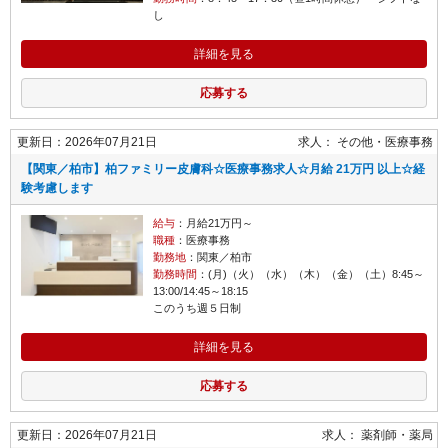
し
詳細を見る
応募する
更新日：2026年07月21日
求人：
その他
医療事務
【関東／柏市】柏ファミリー皮膚科☆医療事務求人☆月給 21万円 以上☆経
験考慮します
給与
：月給21万円～
職種
：医療事務
勤務地
：関東／柏市
勤務時間
：(月)（火）（水）（木）（金）（土）8:45～
13:00/14:45～18:15
このうち週５日制
詳細を見る
応募する
更新日：2026年07月21日
求人：
薬剤師
薬局