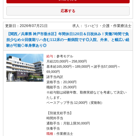
応募する
更新日：2026年07月21日
求人：
リハビリ・介護
作業療法士
【関西／兵庫県 神戸市垂水区】年間休日120日＆日祝休み！実働7時間で負
担少なめ☆回復期リハ含む112床の一般病院です◎入院、外来、と幅広い経
験が可能◇単身寮あり◎
給与
：参考モデル
月給220,000円～258,000円
基本給165,000円～189,000円 + 諸手当57,000円～
69,000円
諸手当内訳
資格手当：20,000円
職能手当：25,000円
※給与額は経験年数、勤務実績などを考慮して決定い
たします。
ベースアップ手当:12,000円（変動制）
【別途支給手当】
時間外手当
通勤手当：月額上限30,000円
扶養手当
職種
：作業療法士