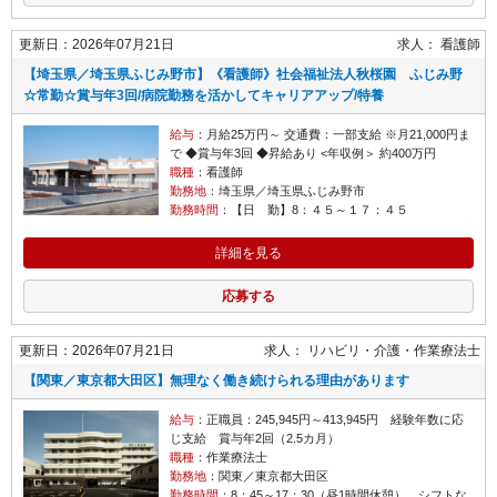
更新日：2026年07月21日
求人：
看護師
【埼玉県／埼玉県ふじみ野市】《看護師》社会福祉法人秋桜園 ふじみ野
☆常勤☆賞与年3回/病院勤務を活かしてキャリアアップ/特養
給与
：月給25万円～ 交通費：一部支給 ※月21,000円ま
で ◆賞与年3回 ◆昇給あり <年収例＞ 約400万円
職種
：看護師
勤務地
：埼玉県／埼玉県ふじみ野市
勤務時間
：【日 勤】8：４５～１７：４５
詳細を見る
応募する
更新日：2026年07月21日
求人：
リハビリ・介護
作業療法士
【関東／東京都大田区】無理なく働き続けられる理由があります
給与
：正職員：245,945円～413,945円 経験年数に応
じ支給 賞与年2回（2.5カ月）
職種
：作業療法士
勤務地
：関東／東京都大田区
勤務時間
：8：45～17：30（昼1時間休憩） シフトな