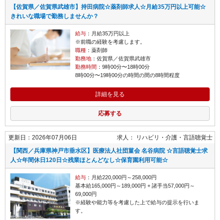
【佐賀県／佐賀県武雄市】持田病院☆薬剤師求人☆月給35万円以上可能☆
きれいな職場で勤務しませんか？
給与
：月給35万円以上
※前職の経験を考慮します。
職種
：薬剤師
勤務地
：佐賀県／佐賀県武雄市
勤務時間
：9時00分〜18時00分
8時00分〜19時00分の時間の間の8時間程度
詳細を見る
応募する
更新日：2026年07月06日
求人：
リハビリ・介護
言語聴覚士
【関西／兵庫県神戸市垂水区】医療法人社団菫会 名谷病院 ☆言語聴覚士求
人☆年間休日120日☆残業ほとんどなし☆保育園利用可能☆
給与
：月給220,000円～258,000円
基本給165,000円～189,000円 + 諸手当57,000円～
69,000円
※経験や能力等を考慮した上で給与の提示を行いま
す。