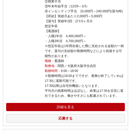
②残業手当
③年末年始手当（12/29～1/3）
④インセンティブ手当 10,000円～240,000円(賞与時)
【昇給】実績月あたり2,000円～5,000円
【賞与】実績年2回・計3.5ヶ月分
想定年収
【看護師】
・入職1年目 4,400,000円～
・入職3年目 4,700,000円～
※想定年収は1年間在籍した際に支給される金額の一例
です。賞与の支給額や勤務時間などにより前後する可
能性があります。
職種
：看護師
勤務地
：関西／大阪府大阪市住吉区
勤務時間
：9:00～18:00
※勤務時間は18:00までですが、業務が終了していれば
17:30に退勤可能です。
17:30以降は自宅待機扱いとなります。
平均月の残業時間はほぼなし、終業は17:30を目安に退
社できるため、働きやすさにも配慮されています。
詳細を見る
応募する