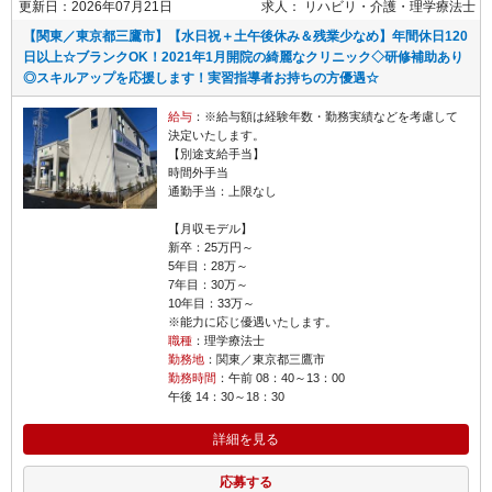
更新日：2026年07月21日
求人：
リハビリ・介護
理学療法士
【関東／東京都三鷹市】【水日祝＋土午後休み＆残業少なめ】年間休日120
日以上☆ブランクOK！2021年1月開院の綺麗なクリニック◇研修補助あり
◎スキルアップを応援します！実習指導者お持ちの方優遇☆
給与
：※給与額は経験年数・勤務実績などを考慮して
決定いたします。
【別途支給手当】
時間外手当
通勤手当：上限なし
【月収モデル】
新卒：25万円～
5年目：28万～
7年目：30万～
10年目：33万～
※能力に応じ優遇いたします。
職種
：理学療法士
勤務地
：関東／東京都三鷹市
勤務時間
：午前 08：40～13：00
午後 14：30～18：30
詳細を見る
応募する