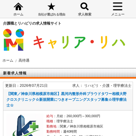
ホーム
求人検索
メニュー
当社が選ばれる理由
介護職とリハビリの求人情報サイト
ホーム
高待遇
新着求人情報
更新日：2026年07月21日
求人：
リハビリ・介護
理学療法士
【関東／神奈川県相模原市南区】黒河内整形外科プラウドタワー相模大野
クロスクリニック☆新規開業につきオープニングスタッフ募集☆理学療法
士☆
給与
：月給：260,000円～300,000円
職種
：理学療法士
勤務地
：関東／神奈川県相模原市南区
勤務時間
：週40時間