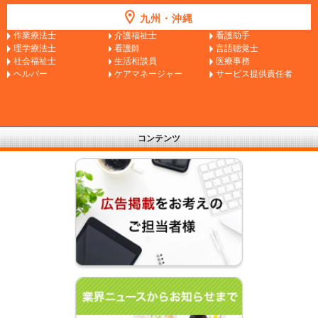
九州・沖縄
作業療法士
介護福祉士
看護助手
理学療法士
看護師
言語聴覚士
社会福祉士
生活相談員
医療事務
ヘルパー
ケアマネージャー
サービス提供責任者
コンテンツ