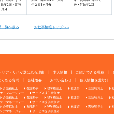
000円・経験により
変動・昇給年1回・賞与
慮・賞与年2回3ヶ月
昇給年1回・賞与
年２回3ヶ月分
分・昇給年1回
ヶ月分
果一覧へ戻る
お仕事情報トップへ »
ャリア・リハが選ばれる理由
求人情報
ご紹介できる職種
よくある質問
会社概要
お問い合わせ
個人情報保護方針
介護福祉士
看護助手
理学療法士
看護師
言語聴覚士
ケアマネージャー
サービス提供責任者
介護福祉士
看護助手
理学療法士
看護師
言語聴覚士
ケアマネージャー
サービス提供責任者
介護福祉士
看護助手
理学療法士
看護師
言語聴覚士
ケアマネージャー
サービス提供責任者