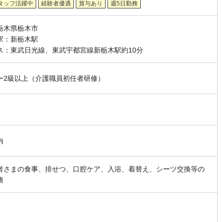
タッフ活躍中
経験者優遇
賞与あり
週5日勤務
栃木県栃木市
駅：新栃木駅
ス：東武日光線、東武宇都宮線新栃木駅約10分
ー2級以上（介護職員初任者研修）
内
者さまの食事、排せつ、口腔ケア、入浴、着替え、シーツ交換等の
務