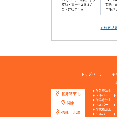
271,000円・経験により
250,
変動・賞与年２回３月
変動・
分・昇給年１回
年2回3
« 検索結
トップページ
キ
作業療法士
北海道東北
ヘルパー
作業療法士
関東
ヘルパー
作業療法士
信越・北陸
ヘルパー