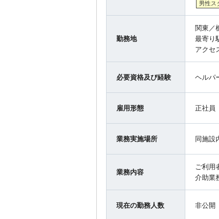
男性ス
関東／
勤務地
最寄り
アクセ
必要資格及び経験
ヘルパ
雇用形態
正社員
業務実施場所
同施設
ご利用
業務内容
介助業
現在の勤務人数
非公開