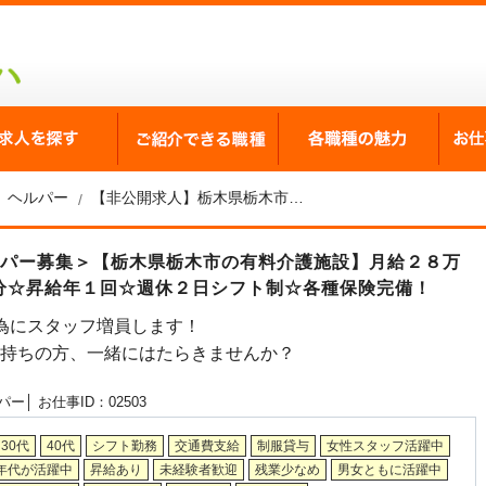
が選ばれる理由
求人を探す
ご紹介できる職種
各職
ヘルパー
【非公開求人】栃木県栃木市の有料介護施設 ヘルパー募集
ルパー募集＞【栃木県栃木市の有料介護施設】月給２８万
月分☆昇給年１回☆週休２日シフト制☆各種保険完備！
為にスタッフ増員します！
お持ちの方、一緒にはたらきませんか？
パー│
お仕事ID：02503
30代
40代
シフト勤務
交通費支給
制服貸与
女性スタッフ活躍中
年代が活躍中
昇給あり
未経験者歓迎
残業少なめ
男女ともに活躍中