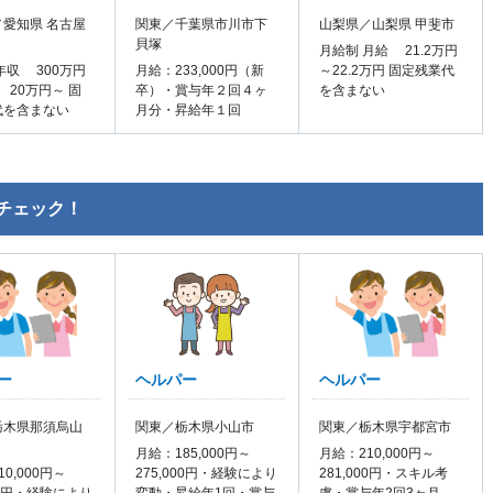
愛知県 名古屋
関東／千葉県市川市下
山梨県／山梨県 甲斐市
貝塚
月給制 月給 21.2万円
年収 300万円
月給：233,000円（新
～22.2万円 固定残業代
 20万円～ 固
卒）・賞与年２回４ヶ
を含まない
代を含まない
月分・昇給年１回
チェック！
ー
ヘルパー
ヘルパー
栃木県那須烏山
関東／栃木県小山市
関東／栃木県宇都宮市
月給：185,000円～
月給：210,000円～
0,000円～
275,000円・経験により
281,000円・スキル考