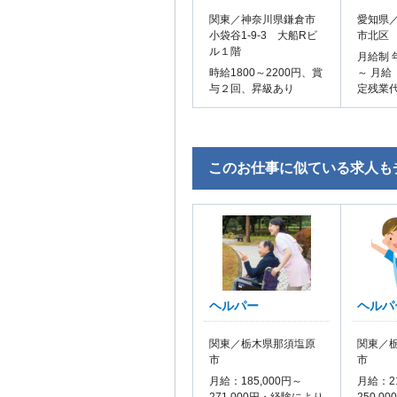
関東／神奈川県鎌倉市
愛知県／
小袋谷1-9-3 大船Rビ
市北区
ル１階
月給制 
時給1800～2200円、賞
～ 月給
与２回、昇級あり
定残業
このお仕事に似ている求人も
ヘルパー
ヘルパ
関東／栃木県那須塩原
関東／
市
市
月給：185,000円～
月給：21