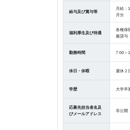
月給：1
給与及び賞与等
月分
各種保
福利厚生及び待遇
服貸与
勤務時間
7:00～
休日・休暇
週休２
学歴
大学卒
応募先担当者名及
非公開
びメールアドレス