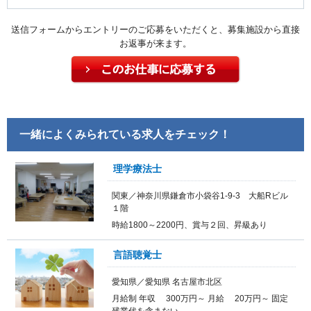
送信フォームからエントリーのご応募をいただくと、募集施設から直接
お返事が来ます。
一緒によくみられている求人をチェック！
理学療法士
関東／神奈川県鎌倉市小袋谷1-9-3 大船Rビル
１階
時給1800～2200円、賞与２回、昇級あり
言語聴覚士
愛知県／愛知県 名古屋市北区
月給制 年収 300万円～ 月給 20万円～ 固定
残業代を含まない