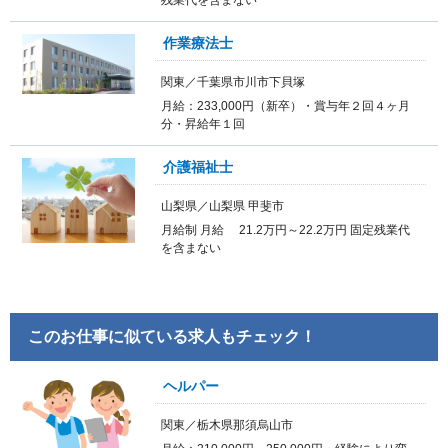
作業療法士
関東／千葉県市川市下貝塚
月給：233,000円（新卒）・賞与年２回４ヶ月
分・昇給年１回
介護福祉士
山梨県／山梨県 甲斐市
月給制 月給 21.2万円～22.2万円 固定残業代
を含まない
このお仕事に似ている求人もチェック！
ヘルパー
関東／栃木県那須烏山市