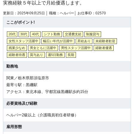
実務経験５年以上で月給優遇します。
更新日：2025年09月25日 │
職種：ヘルパー│
お仕事ID：02570
ここがポイント!
20代
30代
40代
シフト勤務
交通費支給
制服貸与
女性スタッフ活躍中
幅広い年代が活躍中
昇給あり
未経験者歓迎
残業少なめ
男女ともに活躍中
男性スタッフ活躍中
経験者優遇
経験者待遇
賞与あり
週5日勤務
長期
勤務地
関東／栃木県那須塩原市
最寄り駅：黒磯駅
アクセス：東北本線、宇都宮線黒磯駅歩約15分
必要資格及び経験
ヘルパー2級以上（介護職員初任者研修）
雇用形態