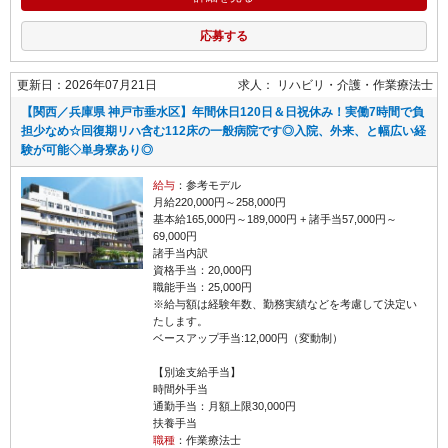
応募する
更新日：2026年07月21日
求人：
リハビリ・介護
作業療法士
【関西／兵庫県 神戸市垂水区】年間休日120日＆日祝休み！実働7時間で負
担少なめ☆回復期リハ含む112床の一般病院です◎入院、外来、と幅広い経
験が可能◇単身寮あり◎
給与
：参考モデル
月給220,000円～258,000円
基本給165,000円～189,000円 + 諸手当57,000円～
69,000円
諸手当内訳
資格手当：20,000円
職能手当：25,000円
※給与額は経験年数、勤務実績などを考慮して決定い
たします。
ベースアップ手当:12,000円（変動制）
【別途支給手当】
時間外手当
通勤手当：月額上限30,000円
扶養手当
職種
：作業療法士