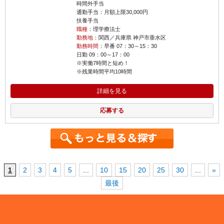
時間外手当
通勤手当：月額上限30,000円
扶養手当
職種
：理学療法士
勤務地
：関西／兵庫県 神戸市垂水区
勤務時間
：早番 07：30～15：30
日勤 09：00～17：00
※実働7時間と短め！
※残業時間平均10時間
詳細を見る
応募する
1
2
3
4
5
...
10
15
20
25
30
...
»
最後