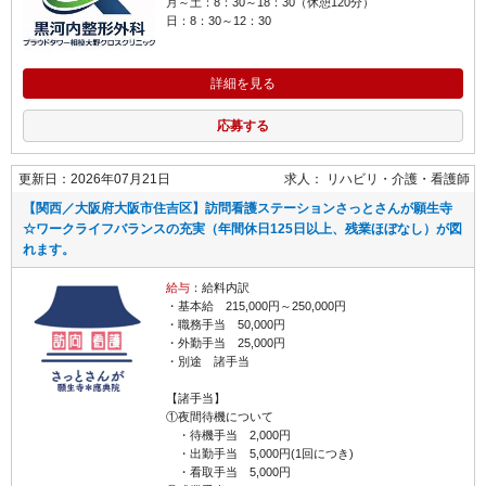
月～土：8：30～18：30（休憩120分）
日：8：30～12：30
詳細を見る
応募する
更新日：2026年07月21日
求人：
リハビリ・介護
看護師
【関西／大阪府大阪市住吉区】訪問看護ステーションさっとさんが願生寺
☆ワークライフバランスの充実（年間休日125日以上、残業ほぼなし）が図
れます。
給与
：給料内訳
・基本給 215,000円～250,000円
・職務手当 50,000円
・外勤手当 25,000円
・別途 諸手当
【諸手当】
①夜間待機について
・待機手当 2,000円
・出勤手当 5,000円(1回につき)
・看取手当 5,000円