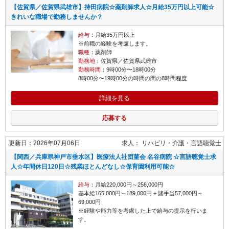
【佐賀県／佐賀県武雄市】持田病院☆薬剤師求人☆月給35万円以上可能☆
きれいな職場で勤務しませんか？
給与
：月給35万円以上
※前職の経験を考慮します。
職種
：薬剤師
勤務地
：佐賀県／佐賀県武雄市
勤務時間
：9時00分〜18時00分
8時00分〜19時00分の時間の間の8時間程度
詳細を見る
応募する
更新日：2026年07月06日
求人：
リハビリ・介護
言語聴覚士
【関西／兵庫県神戸市垂水区】医療法人社団菫会 名谷病院 ☆言語聴覚士求
人☆年間休日120日☆残業ほとんどなし☆保育園利用可能☆
給与
：月給220,000円～258,000円
基本給165,000円～189,000円 + 諸手当57,000円～
69,000円
※経験や能力等を考慮した上で給与の提示を行いま
す。