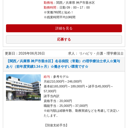
勤務地
：関西／兵庫県 神戸市垂水区
勤務時間
：日勤 09：00～17：00
※実働7時間と短め！
※残業時間平均10時間
詳細を見る
応募する
更新日：2026年06月26日
求人：
リハビリ・介護
理学療法士
【関西／兵庫県 神戸市垂水区】名谷病院（常勤）の理学療法士求人☆賞与
あり（前年度実績3.34ヶ月）☆働きやすい環境です☆
給与
：参考モデル
月給210,000円～246,000円
基本給165,000円～189,000円 + 諸手当45,000円～
57,000円
諸手当内訳
資格手当：20,000円
職能手当：25,000円～37,000円
※給与額は経験年数、勤務実績などを考慮して決定い
たします。
【別途支給手当】