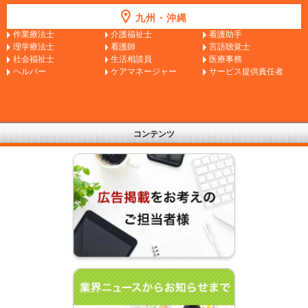
九州・沖縄
作業療法士
介護福祉士
看護助手
理学療法士
看護師
言語聴覚士
社会福祉士
生活相談員
医療事務
ヘルパー
ケアマネージャー
サービス提供責任者
コンテンツ