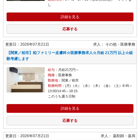
し
詳細を見る
応募する
更新日：2026年07月21日
求人：
その他
医療事務
【関東／柏市】柏ファミリー皮膚科☆医療事務求人☆月給 21万円 以上☆経
験考慮します
給与
：月給21万円～
職種
：医療事務
勤務地
：関東／柏市
勤務時間
：(月)（火）（水）（木）（金）（土）8:45～
13:00/14:45～18:15
このうち週５日制
詳細を見る
応募する
更新日：2026年07月21日
求人：
薬剤師
薬局