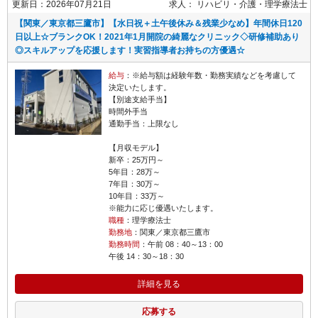
更新日：2026年07月21日
求人：
リハビリ・介護
理学療法士
【関東／東京都三鷹市】【水日祝＋土午後休み＆残業少なめ】年間休日120
日以上☆ブランクOK！2021年1月開院の綺麗なクリニック◇研修補助あり
◎スキルアップを応援します！実習指導者お持ちの方優遇☆
給与
：※給与額は経験年数・勤務実績などを考慮して
決定いたします。
【別途支給手当】
時間外手当
通勤手当：上限なし
【月収モデル】
新卒：25万円～
5年目：28万～
7年目：30万～
10年目：33万～
※能力に応じ優遇いたします。
職種
：理学療法士
勤務地
：関東／東京都三鷹市
勤務時間
：午前 08：40～13：00
午後 14：30～18：30
詳細を見る
応募する