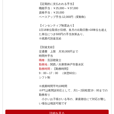
【定期的に支払われる手当】
職能手当：￥25,000～￥37,000
資格手当：￥20,000
ベースアップ手当:12,000円（変動制）
【インセンティブ制度あり】
1日18単位取得が目標。各月の出勤日数×18単位を超え
た単位につき500円の手当加算あり。
※残業代別途支給
【別途支給】
交通費 上限 月30,000円まで
時間外手当
職種
：言語聴覚士
勤務地
：関西／兵庫県神戸市垂水区
勤務時間
：【勤務時間】
9：00～17：00 （休憩60分）
シフト制
※残業時間平均10時間
※PTは夜間診対応として、月1～2回程度19：00までの
勤務有り
小さいお子様がいる等の、家庭都合にて対応が難し
い場合は相談可能です
詳細を見る