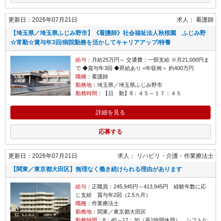
更新日：2026年07月21日
求人：
看護師
【埼玉県／埼玉県ふじみ野市】《看護師》社会福祉法人秋桜園 ふじみ野
☆常勤☆賞与年3回/病院勤務を活かしてキャリアアップ/特養
給与
：月給25万円～ 交通費：一部支給 ※月21,000円ま
で ◆賞与年3回 ◆昇給あり <年収例＞ 約400万円
職種
：看護師
勤務地
：埼玉県／埼玉県ふじみ野市
勤務時間
：【日 勤】8：４５～１７：４５
詳細を見る
応募する
更新日：2026年07月21日
求人：
リハビリ・介護
作業療法士
【関東／東京都大田区】無理なく働き続けられる理由があります
給与
：正職員：245,945円～413,945円 経験年数に応
じ支給 賞与年2回（2.5カ月）
職種
：作業療法士
勤務地
：関東／東京都大田区
勤務時間
：8：45～17：30（昼1時間休憩） シフトな