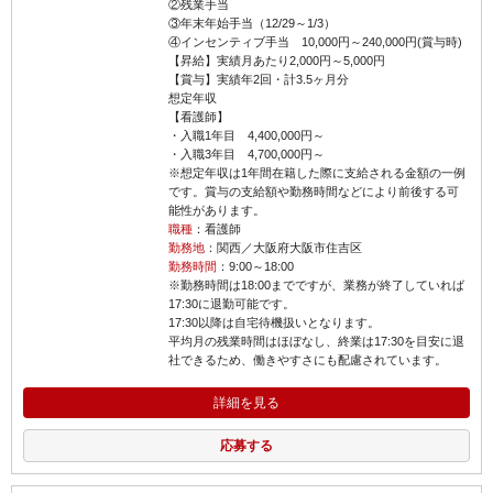
②残業手当
③年末年始手当（12/29～1/3）
④インセンティブ手当 10,000円～240,000円(賞与時)
【昇給】実績月あたり2,000円～5,000円
【賞与】実績年2回・計3.5ヶ月分
想定年収
【看護師】
・入職1年目 4,400,000円～
・入職3年目 4,700,000円～
※想定年収は1年間在籍した際に支給される金額の一例
です。賞与の支給額や勤務時間などにより前後する可
能性があります。
職種
：看護師
勤務地
：関西／大阪府大阪市住吉区
勤務時間
：9:00～18:00
※勤務時間は18:00までですが、業務が終了していれば
17:30に退勤可能です。
17:30以降は自宅待機扱いとなります。
平均月の残業時間はほぼなし、終業は17:30を目安に退
社できるため、働きやすさにも配慮されています。
詳細を見る
応募する