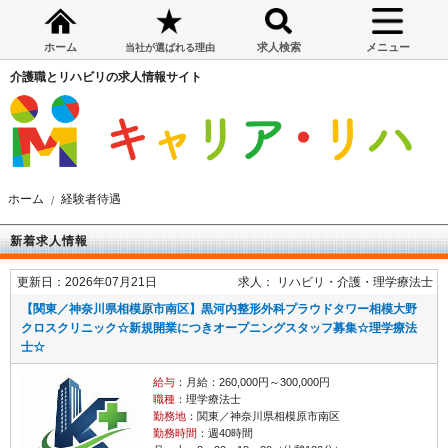
ホーム
求人検索
メニュー
当社が選ばれる理由
介護職とリハビリの求人情報サイト
ホーム
経験者待遇
新着求人情報
更新日：2026年07月21日
求人：
リハビリ・介護
理学療法士
【関東／神奈川県相模原市南区】黒河内整形外科プラウドタワー相模大野
クロスクリニック☆新規開業につきオープニングスタッフ募集☆理学療法
士☆
給与
：月給：260,000円～300,000円
職種
：理学療法士
勤務地
：関東／神奈川県相模原市南区
勤務時間
：週40時間