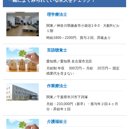
一緒によくみられている求人をチェック！
理学療法士
関東／神奈川県鎌倉市小袋谷1-9-3 大船Rビル
１階
時給1800～2200円、賞与２回、昇級あり
言語聴覚士
愛知県／愛知県 名古屋市北区
月給制 年収 300万円～ 月給 20万円～ 固定
残業代を含まない
作業療法士
関東／千葉県市川市下貝塚
月給：233,000円（新卒）・賞与年２回４ヶ月
分・昇給年１回
介護福祉士