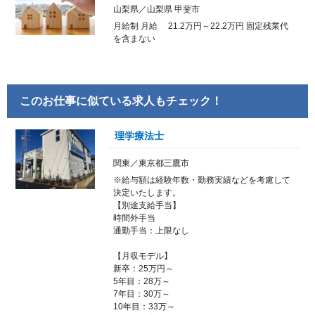
山梨県／山梨県 甲斐市
月給制 月給 21.2万円～22.2万円 固定残業代
を含まない
このお仕事に似ている求人もチェック！
理学療法士
関東／東京都三鷹市
※給与額は経験年数・勤務実績などを考慮して
決定いたします。
【別途支給手当】
時間外手当
通勤手当：上限なし
【月収モデル】
新卒：25万円～
5年目：28万～
7年目：30万～
10年目：33万～