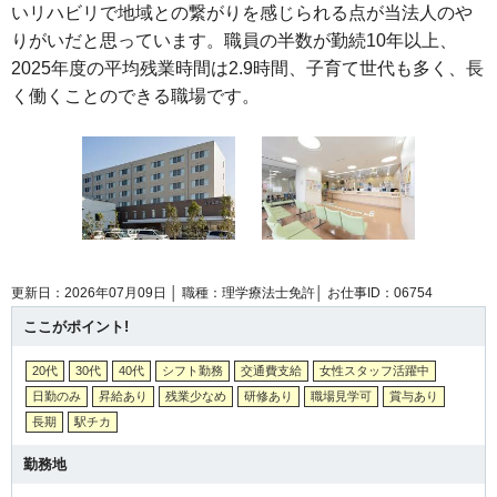
いリハビリで地域との繋がりを感じられる点が当法人のや
りがいだと思っています。職員の半数が勤続10年以上、
2025年度の平均残業時間は2.9時間、子育て世代も多く、長
く働くことのできる職場です。
更新日：2026年07月09日 │
職種：理学療法士免許│
お仕事ID：06754
ここがポイント!
20代
30代
40代
シフト勤務
交通費支給
女性スタッフ活躍中
日勤のみ
昇給あり
残業少なめ
研修あり
職場見学可
賞与あり
長期
駅チカ
勤務地