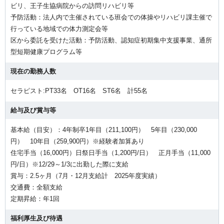
ビリ、王子生協病院からの訪問リハビリ等
予防活動：法人内で主催されている班会での体操やリハビリ課主催で
行っている地域での体力測定会等
区から委託を受けた活動：予防活動、認知症初期集中支援事業、通所
型短期健康プログラム等
現在の勤務人数
セラピスト:PT33名 OT16名 ST6名 計55名
給与及び賞与等
基本給（目安）：4年制卒1年目（211,100円） 5年目（230,000
円） 10年目（259,900円）※経験者加算あり
住宅手当（16,000円）日祭日手当（1,200円/日） 正月手当（11,000
円/日）※12/29～1/3に出勤した際に支給
賞与：2.5ヶ月（7月・12月支給計 2025年度実績）
交通費：全額支給
定期昇給：年1回
福利厚生及び待遇