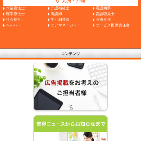
九州・沖縄
作業療法士
介護福祉士
看護助手
理学療法士
看護師
言語聴覚士
社会福祉士
生活相談員
医療事務
ヘルパー
ケアマネージャー
サービス提供責任者
コンテンツ