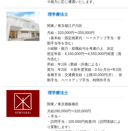
※能力に応じ優遇いたします。
理学療法士
関東／東京都江戸川区
月給：320,000円〜350,000円
（基本給・固定残業代・ベースアップ手当・皆
勤手当等を含む）
※経験・能力・前職給与を考慮の上、決定
想定年収：4,160,000円〜4,550,000円程度（賞
与含む）
昇給：年1回（業績・評価による）
賞与：年2回 ※前年度実績：0.5か月分×年2回
各種手当：交通費支給（上限30,000円/月）、皆
勤手当、ベースアップ手当、時間外手当
理学療法士
関東／東京都板橋区
月給280,000円〜320,000円
＜手当＞
・訪問手当：100,000円程度/月（訪問実績によ
り変動します）