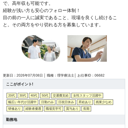
で、高年収も可能です。
経験が浅い方も安心のフォロー体制！
目の前の一人に誠実であること、現場を良くし続けるこ
と。その両方をやり切れる方を募集しています。
更新日：2026年07月08日 │
職種：理学療法士│
お仕事ID：06682
ここがポイント!
20代
30代
40代
50代
交通費支給
女性スタッフ活躍中
幅広い年代が活躍中
日勤のみ
日祝日休み
昇給あり
残業少なめ
研修あり
経験者優遇
職場見学可
賞与あり
長期
勤務地