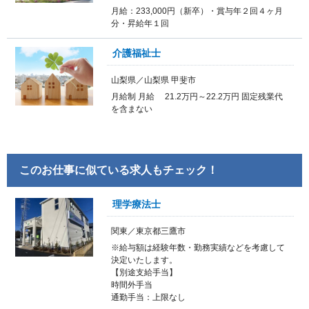
月給：233,000円（新卒）・賞与年２回４ヶ月
分・昇給年１回
介護福祉士
山梨県／山梨県 甲斐市
月給制 月給 21.2万円～22.2万円 固定残業代
を含まない
このお仕事に似ている求人もチェック！
理学療法士
関東／東京都三鷹市
※給与額は経験年数・勤務実績などを考慮して
決定いたします。
【別途支給手当】
時間外手当
通勤手当：上限なし