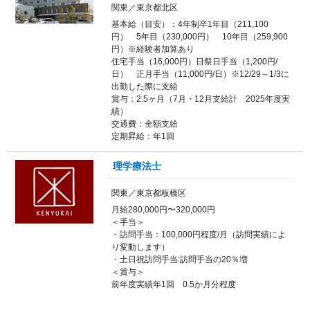
関東／東京都北区
基本給（目安）：4年制卒1年目（211,100
円） 5年目（230,000円） 10年目（259,900
円）※経験者加算あり
住宅手当（16,000円）日祭日手当（1,200円/
日） 正月手当（11,000円/日）※12/29～1/3に
出勤した際に支給
賞与：2.5ヶ月（7月・12月支給計 2025年度実
績）
交通費：全額支給
定期昇給：年1回
理学療法士
関東／東京都板橋区
月給280,000円〜320,000円
＜手当＞
・訪問手当：100,000円程度/月（訪問実績によ
り変動します）
・土日祝訪問手当:訪問手当の20％増
＜賞与＞
前年度実績年1回 0.5か月分程度