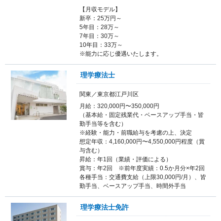
【月収モデル】
新卒：25万円～
5年目：28万～
7年目：30万～
10年目：33万～
※能力に応じ優遇いたします。
理学療法士
関東／東京都江戸川区
月給：320,000円〜350,000円
（基本給・固定残業代・ベースアップ手当・皆
勤手当等を含む）
※経験・能力・前職給与を考慮の上、決定
想定年収：4,160,000円〜4,550,000円程度（賞
与含む）
昇給：年1回（業績・評価による）
賞与：年2回 ※前年度実績：0.5か月分×年2回
各種手当：交通費支給（上限30,000円/月）、皆
勤手当、ベースアップ手当、時間外手当
理学療法士免許