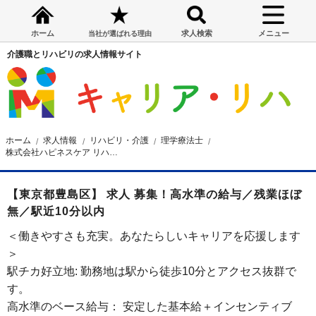
ホーム
求人検索
メニュー
当社が選ばれる理由
介護職とリハビリの求人情報サイト
ホーム
求人情報
リハビリ・介護
理学療法士
株式会社ハピネスケア リハビリ訪問看護ステ―ション ハピネスケア豊島
【東京都豊島区】 求人 募集！高水準の給与／残業ほぼ
無／駅近10分以内
＜働きやすさも充実。あなたらしいキャリアを応援します
＞
駅チカ好立地: 勤務地は駅から徒歩10分とアクセス抜群で
す。
高水準のベース給与： 安定した基本給＋インセンティブ