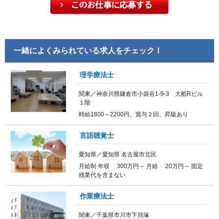
一緒によくみられている求人をチェック！
理学療法士
関東／神奈川県鎌倉市小袋谷1-9-3 大船Rビル
１階
時給1800～2200円、賞与２回、昇級あり
言語聴覚士
愛知県／愛知県 名古屋市北区
月給制 年収 300万円～ 月給 20万円～ 固定
残業代を含まない
作業療法士
関東／千葉県市川市下貝塚