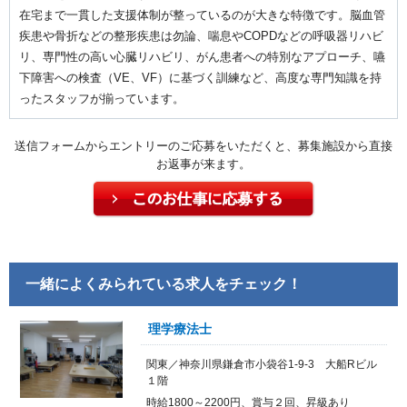
在宅まで一貫した支援体制が整っているのが大きな特徴です。脳血管
疾患や骨折などの整形疾患は勿論、喘息やCOPDなどの呼吸器リハビ
リ、専門性の高い心臓リハビリ、がん患者への特別なアプローチ、嚥
下障害への検査（VE、VF）に基づく訓練など、高度な専門知識を持
ったスタッフが揃っています。
送信フォームからエントリーのご応募をいただくと、募集施設から直接
お返事が来ます。
一緒によくみられている求人をチェック！
理学療法士
関東／神奈川県鎌倉市小袋谷1-9-3 大船Rビル
１階
時給1800～2200円、賞与２回、昇級あり