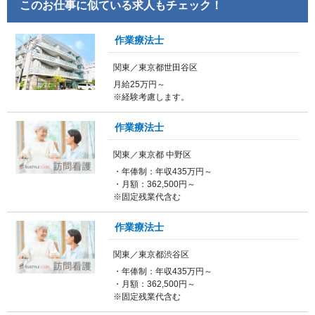
このお仕事に似ている求人もチェック！
作業療法士
関東／東京都世田谷区
月給25万円～
※経験考慮します。
作業療法士
関東／東京都 中野区
・年俸制：年収435万円～
・月額：362,500円～
※固定残業代含む
作業療法士
関東／東京都渋谷区
・年俸制：年収435万円～
・月額：362,500円～
※固定残業代含む