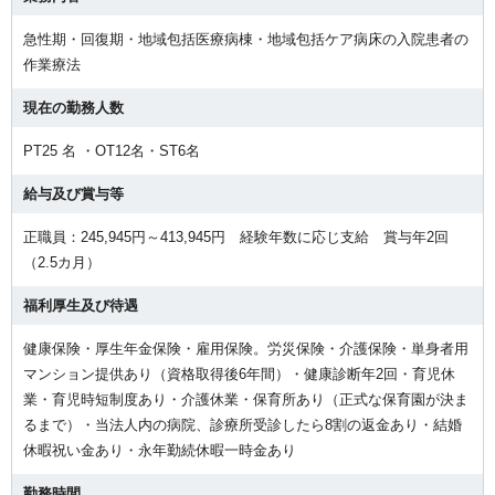
急性期・回復期・地域包括医療病棟・地域包括ケア病床の入院患者の
作業療法
現在の勤務人数
PT25 名 ・OT12名・ST6名
給与及び賞与等
正職員：245,945円～413,945円 経験年数に応じ支給 賞与年2回
（2.5カ月）
福利厚生及び待遇
健康保険・厚生年金保険・雇用保険。労災保険・介護保険・単身者用
マンション提供あり（資格取得後6年間）・健康診断年2回・育児休
業・育児時短制度あり・介護休業・保育所あり（正式な保育園が決ま
るまで）・当法人内の病院、診療所受診したら8割の返金あり・結婚
休暇祝い金あり・永年勤続休暇一時金あり
勤務時間