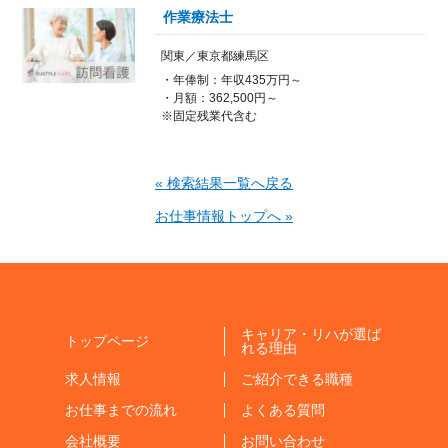
作業療法士
関東／東京都練馬区
・年俸制：年収435万円～
・月額：362,500円～
※固定残業代含む
« 検索結果一覧へ戻る
お仕事情報トップへ »
キャリア・リハが選ば
トップページ
れる理由
求人情報
ご紹介できる職種
お仕事までの流れ
よくある質問
会社概要
お問い合わせ