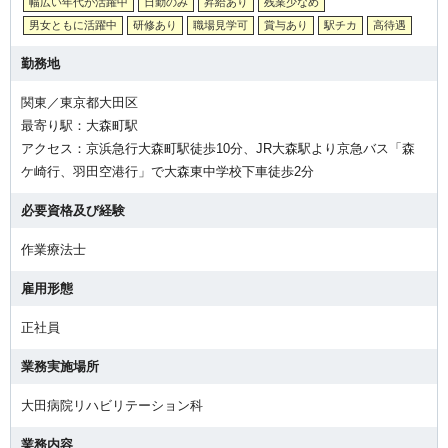
幅広い年代が活躍中
日勤のみ
昇給あり
残業少なめ
男女ともに活躍中
研修あり
職場見学可
賞与あり
駅チカ
高待遇
勤務地
関東／東京都大田区
最寄り駅：大森町駅
アクセス：京浜急行大森町駅徒歩10分、JR大森駅より京急バス「森
ケ崎行、羽田空港行」で大森東中学校下車徒歩2分
必要資格及び経験
作業療法士
雇用形態
正社員
業務実施場所
大田病院リハビリテーション科
業務内容