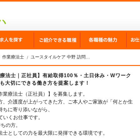
が選ばれる理由
求人を探す
ご紹介できる職種
各職
作業療法士
ユースタイルケア 中野 訪問看護 神宮サテライト
業療法士｜正社員】有給取得100％・土日休み・Wワーク
間も大切にできる働き方を提案します！
作業療法士（正社員）】を募集します。
方、介護度が上がってきた方、ご本人やご家族が「何とか生
持ちに寄り添いながら、
ていくお仕事です。
持ちの方。
法士としての力を最大限に発揮できる環境です。