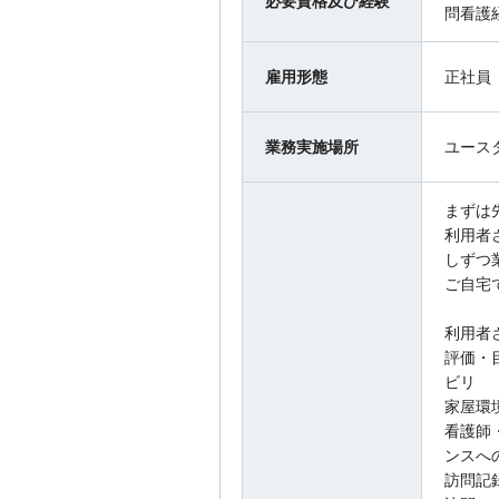
必要資格及び経験
問看護
雇用形態
正社員
業務実施場所
ユース
まずは
利用者
しずつ
ご自宅
利用者
評価・
ビリ
家屋環
看護師
ンスへ
訪問記