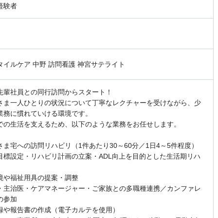
経験者
タイルケア 中野 訪問看護 神宮サテライト
先輩社員との同行訪問からスタート！
さま一人ひとりの状況について丁寧なレクチャーを受けながら、少
業務に慣れていける環境です。
での生活を支えるため、以下のような業務をお任せします。
さま宅への訪問リハビリ（1件あたり30～60分／1日4～5件程度）
目標設定・リハビリ計画の立案・ADL向上を目的とした生活期リハ
境や福祉用具の提案・調整
・主治医・ケアマネージャー・ご家族との多職種連携／カンファレ
の参加
録や報告書の作成（電子カルテを使用）