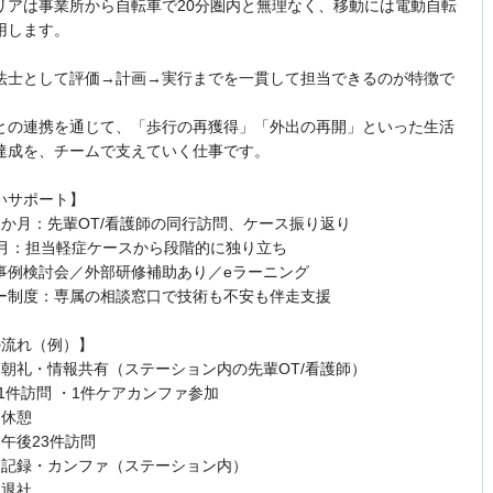
リアは事業所から自転車で20分圏内と無理なく、移動には電動自転
用します。
法士として評価→計画→実行までを一貫して担当できるのが特徴で
との連携を通じて、「歩行の再獲得」「外出の再開」といった生活
達成を、チームで支えていく仕事です。
いサポート】
1か月：先輩OT/看護師の同行訪問、ケース振り返り
か月：担当軽症ケースから段階的に独り立ち
事例検討会／外部研修補助あり／eラーニング
ー制度：専属の相談窓口で技術も不安も伴走支援
の流れ（例）】
00 朝礼・情報共有（ステーション内の先輩OT/看護師）
前1件訪問 ・1件ケアカンファ参加
 休憩
0 午後23件訪問
30 記録・カンファ（ステーション内）
 退社