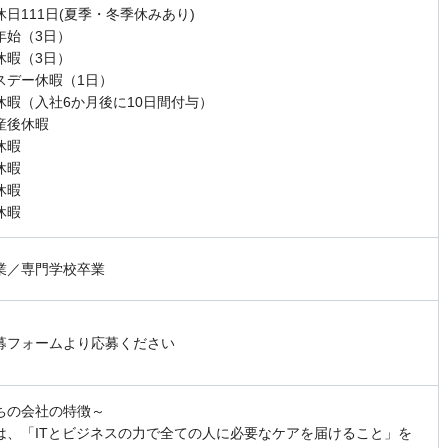
日111日(夏季・冬季休みあり)
年始（3日）
休暇（3日）
スデー休暇（1日）
休暇（入社6か月後に10日間付与）
産後休暇
休暇
休暇
休暇
休暇
業／専門学校卒業
募フォームより応募ください
ちの会社の特徴～
は、「ITとビジネスの力で全ての人に必要なケアを届けること」を