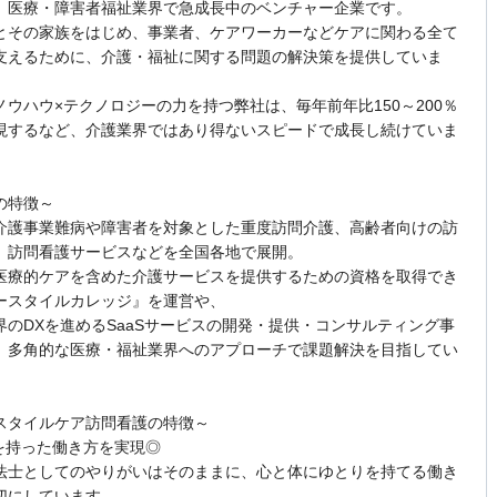
、医療・障害者福祉業界で急成長中のベンチャー企業です。
とその家族をはじめ、事業者、ケアワーカーなどケアに関わる全て
支えるために、介護・福祉に関する問題の解決策を提供していま
ノウハウ×テクノロジーの力を持つ弊社は、毎年前年比150～200％
現するなど、介護業界ではあり得ないスピードで成長し続けていま
の特徴～
介護事業難病や障害者を対象とした重度訪問介護、高齢者向けの訪
、訪問看護サービスなどを全国各地で展開。
医療的ケアを含めた介護サービスを提供するための資格を取得でき
ースタイルカレッジ』を運営や、
界のDXを進めるSaaSサービスの開発・提供・コンサルティング事
、多角的な医療・福祉業界へのアプローチで課題解決を目指してい
スタイルケア訪問看護の特徴～
裕を持った働き方を実現◎
法士としてのやりがいはそのままに、心と体にゆとりを持てる働き
切にしています。