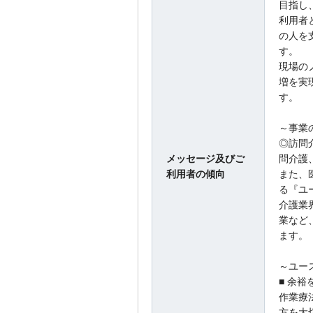
目指し
利用者
の人を
す。
現場の
増を実
す。
～事業
◎訪問
メッセージ及びご
問介護
利用者の傾向
また、
る『ユ
介護業
業など
ます。
～ユー
■ 余
作業療
方を大