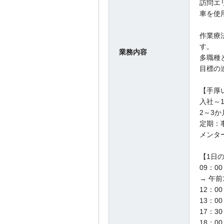
訪問エ
車を使
作業療
す。
業務内容
多職種
目標の
【手厚
入社～
2～3
定期：
メンタ
【1日
09：
→ 午
12：00
13：0
17：
18：00