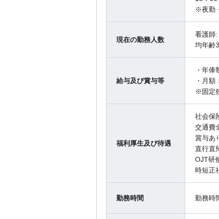
※夜勤
看護師
現在の勤務人数
均年齢3
・年俸
給与及び賞与等
・月額：
※固定
社会保
交通費
賞与あ
福利厚生及び待遇
直行直
OJT研
時短正
勤務時間
勤務時間