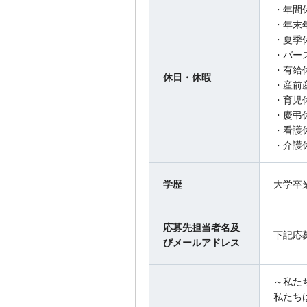
・年間休
・年末
・夏季
・バー
・有給
休日・休暇
・産前
・育児
・慶弔
・看護
・介護
学歴
大学卒
応募先担当者名及
下記応
びメールアドレス
～私た
私たち