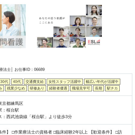
療法士│
お仕事ID：06689
30代
40代
交通費支給
女性スタッフ活躍中
幅広い年代が活躍中
み
残業少なめ
研修あり
経験者優遇
職場見学可
長期
駅チカ
東京都練馬区
駅：桜台駅
ス：西武池袋線「桜台駅」より徒歩3分
条件】 □作業療法士の資格者 □臨床経験2年以上 【歓迎条件】 □訪