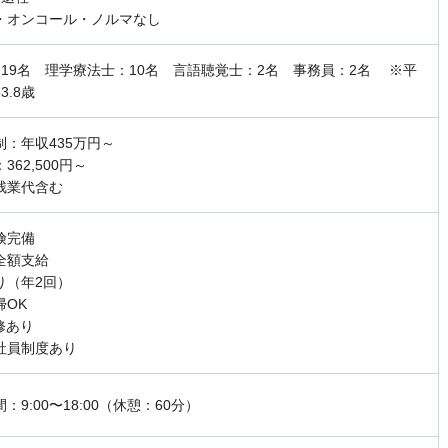
・オンコール・ノルマなし
: 19名 理学療法士：10名 言語聴覚士：2名 事務員：2名 ※平
3.8歳
制：年収435万円～
362,500円～
残業代含む
険完備
全額支給
り（年2回）
帰OK
修あり
社員制度あり
：9:00〜18:00（休憩：60分）