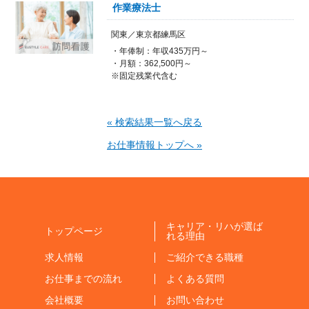
作業療法士
関東／東京都練馬区
・年俸制：年収435万円～
・月額：362,500円～
※固定残業代含む
« 検索結果一覧へ戻る
お仕事情報トップへ »
キャリア・リハが選ば
トップページ
れる理由
求人情報
ご紹介できる職種
お仕事までの流れ
よくある質問
会社概要
お問い合わせ