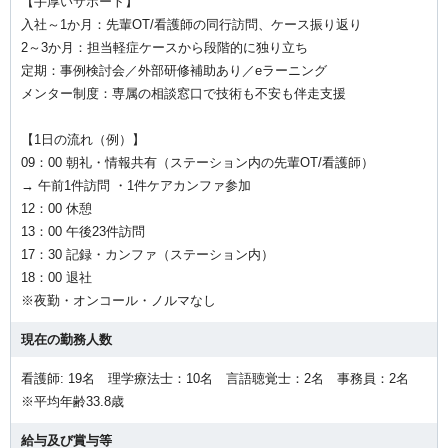
【手厚いサポート】
入社～1か月：先輩OT/看護師の同行訪問、ケース振り返り
2～3か月：担当軽症ケースから段階的に独り立ち
定期：事例検討会／外部研修補助あり／eラーニング
メンター制度：専属の相談窓口で技術も不安も伴走支援
【1日の流れ（例）】
09：00 朝礼・情報共有（ステーション内の先輩OT/看護師）
→ 午前1件訪問 ・1件ケアカンファ参加
12：00 休憩
13：00 午後23件訪問
17：30 記録・カンファ（ステーション内）
18：00 退社
※夜勤・オンコール・ノルマなし
現在の勤務人数
看護師: 19名 理学療法士：10名 言語聴覚士：2名 事務員：2名
※平均年齢33.8歳
給与及び賞与等