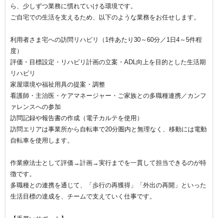
ら、少しずつ業務に慣れていける環境です。
ご自宅での生活を支えるため、以下のような業務をお任せします。
利用者さま宅への訪問リハビリ（1件あたり30～60分／1日4～5件程
度）
評価・目標設定・リハビリ計画の立案・ADL向上を目的とした生活期
リハビリ
家屋環境や福祉用具の提案・調整
看護師・主治医・ケアマネージャー・ご家族との多職種連携／カンフ
ァレンスへの参加
訪問記録や報告書の作成（電子カルテを使用）
訪問エリアは事業所から自転車で20分圏内と無理なく、移動には電動
自転車を使用します。
作業療法士として評価→計画→実行までを一貫して担当できるのが特
徴です。
多職種との連携を通じて、「歩行の再獲得」「外出の再開」といった
生活目標の達成を、チームで支えていく仕事です。