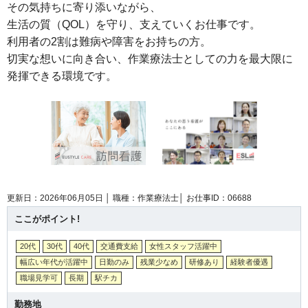
その気持ちに寄り添いながら、
生活の質（QOL）を守り、支えていくお仕事です。
利用者の2割は難病や障害をお持ちの方。
切実な想いに向き合い、作業療法士としての力を最大限に
発揮できる環境です。
更新日：2026年06月05日 │
職種：作業療法士│
お仕事ID：06688
ここがポイント!
20代
30代
40代
交通費支給
女性スタッフ活躍中
幅広い年代が活躍中
日勤のみ
残業少なめ
研修あり
経験者優遇
職場見学可
長期
駅チカ
勤務地