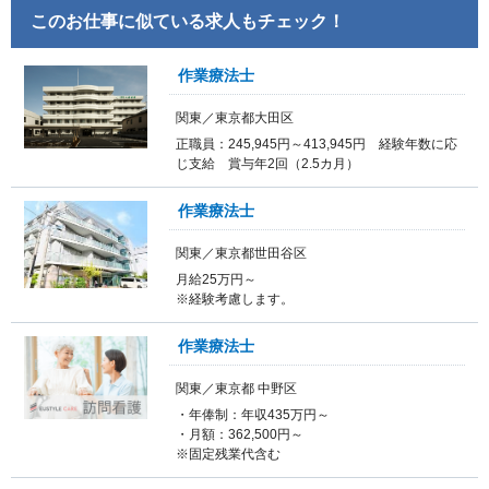
このお仕事に似ている求人もチェック！
作業療法士
関東／東京都大田区
正職員：245,945円～413,945円 経験年数に応
じ支給 賞与年2回（2.5カ月）
作業療法士
関東／東京都世田谷区
月給25万円～
※経験考慮します。
作業療法士
関東／東京都 中野区
・年俸制：年収435万円～
・月額：362,500円～
※固定残業代含む