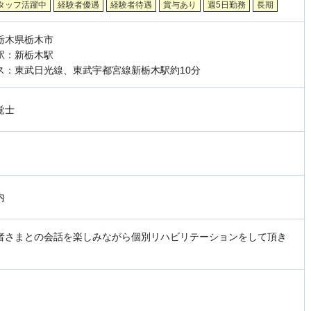
タッフ活躍中
経験者優遇
経験者待遇
賞与あり
週5日勤務
長期
栃木県栃木市
駅：新栃木駅
ス：東武日光線、東武宇都宮線新栃木駅約10分
覚士
内
者さまとの会話を楽しみながら個別リハビリテーションをして頂き