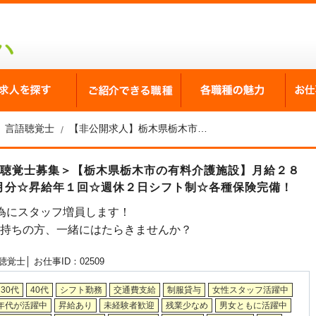
が選ばれる理由
求人を探す
ご紹介できる職種
各職
言語聴覚士
【非公開求人】栃木県栃木市の有料介護施設 言語聴覚士募集
語聴覚士募集＞【栃木県栃木市の有料介護施設】月給２８
ヶ月分☆昇給年１回☆週休２日シフト制☆各種保険完備！
為にスタッフ増員します！
お持ちの方、一緒にはたらきませんか？
聴覚士│
お仕事ID：02509
30代
40代
シフト勤務
交通費支給
制服貸与
女性スタッフ活躍中
年代が活躍中
昇給あり
未経験者歓迎
残業少なめ
男女ともに活躍中