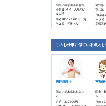
関東／神奈川県鎌倉市
愛知県／
小袋谷1-9-3 大船Rビ
市北区
ル１階
月給制 
時給1800～2200円、賞
～ 月給
与２回、昇級あり
定残業
このお仕事に似ている求人も
言語聴覚士
言語聴
関東／栃木県那須烏山
関東／
市
市
月給：210,000円～
月給：18