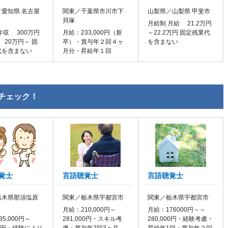
愛知県 名古屋
関東／千葉県市川市下
山梨県／山梨県 甲斐市
貝塚
月給制 月給 21.2万円
年収 300万円
月給：233,000円（新
～22.2万円 固定残業代
 20万円～ 固
卒）・賞与年２回４ヶ
を含まない
代を含まない
月分・昇給年１回
チェック！
覚士
言語聴覚士
言語聴覚士
栃木県那須塩原
関東／栃木県宇都宮市
関東／栃木県宇都宮市
月給：210,000円～
月給：176000円～～
5,000円～
281,000円・スキル考
280,000円・経験考慮・