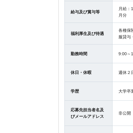
月給：1
給与及び賞与等
月分
各種保
福利厚生及び待遇
服貸与
勤務時間
9:00～1
休日・休暇
週休２
学歴
大学卒
応募先担当者名及
非公開
びメールアドレス