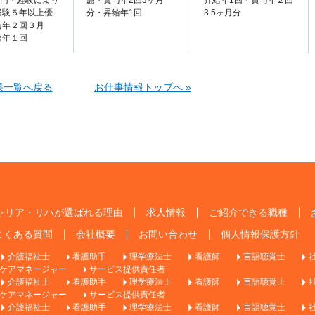
000円・経験により
慮・賞与年2回3ヶ月
昇給年1回・賞与年２回
経験５年以上優
分・昇給年1回
3.5ヶ月分
与年２回３月
給年１回
果一覧へ戻る
お仕事情報トップへ »
ャリア・リハが選ばれる理由
求人情報
ご紹介できる職種
よくある質問
会社概要
お問い合わせ
個人情報保護方針
介護福祉士
看護助手
理学療法士
看護師
言語聴覚士
ケアマネージャー
サービス提供責任者
介護福祉士
看護助手
理学療法士
看護師
言語聴覚士
ケアマネージャー
サービス提供責任者
介護福祉士
看護助手
理学療法士
看護師
言語聴覚士