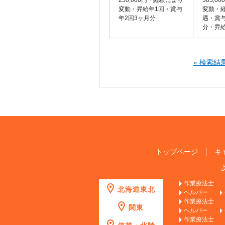
250,000円・経験により
305,
変動・昇給年1回・賞与
変動・
年2回3ヶ月分
遇・賞
分・昇
« 検索結
トップページ
キ
作業療法士
北海道東北
ヘルパー
作業療法士
関東
ヘルパー
作業療法士