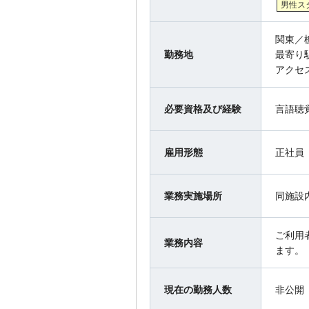
男性ス
関東／
勤務地
最寄り
アクセ
必要資格及び経験
言語聴
雇用形態
正社員
業務実施場所
同施設
ご利用
業務内容
ます。
現在の勤務人数
非公開