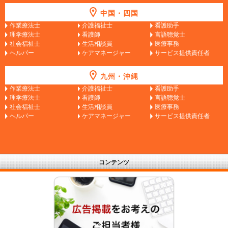
中国・四国
作業療法士
介護福祉士
看護助手
理学療法士
看護師
言語聴覚士
社会福祉士
生活相談員
医療事務
ヘルパー
ケアマネージャー
サービス提供責任者
九州・沖縄
作業療法士
介護福祉士
看護助手
理学療法士
看護師
言語聴覚士
社会福祉士
生活相談員
医療事務
ヘルパー
ケアマネージャー
サービス提供責任者
コンテンツ