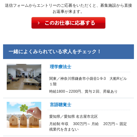
送信フォームからエントリーのご応募をいただくと、募集施設から直接
お返事が来ます。
一緒によくみられている求人をチェック！
理学療法士
関東／神奈川県鎌倉市小袋谷1-9-3 大船Rビル
１階
時給1800～2200円、賞与２回、昇級あり
言語聴覚士
愛知県／愛知県 名古屋市北区
月給制 年収 300万円～ 月給 20万円～ 固定
残業代を含まない