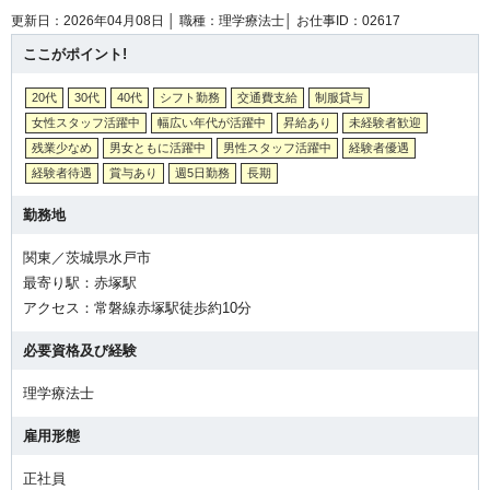
更新日：2026年04月08日 │
職種：理学療法士│
お仕事ID：02617
ここがポイント!
20代
30代
40代
シフト勤務
交通費支給
制服貸与
女性スタッフ活躍中
幅広い年代が活躍中
昇給あり
未経験者歓迎
残業少なめ
男女ともに活躍中
男性スタッフ活躍中
経験者優遇
経験者待遇
賞与あり
週5日勤務
長期
勤務地
関東／茨城県水戸市
最寄り駅：赤塚駅
アクセス：常磐線赤塚駅徒歩約10分
必要資格及び経験
理学療法士
雇用形態
正社員