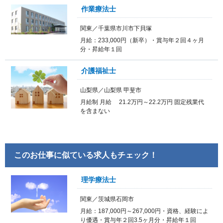
作業療法士
関東／千葉県市川市下貝塚
月給：233,000円（新卒）・賞与年２回４ヶ月
分・昇給年１回
介護福祉士
山梨県／山梨県 甲斐市
月給制 月給 21.2万円～22.2万円 固定残業代
を含まない
このお仕事に似ている求人もチェック！
理学療法士
関東／茨城県石岡市
月給：187,000円～267,000円・資格、経験によ
り優遇・賞与年２回3.5ヶ月分・昇給年１回