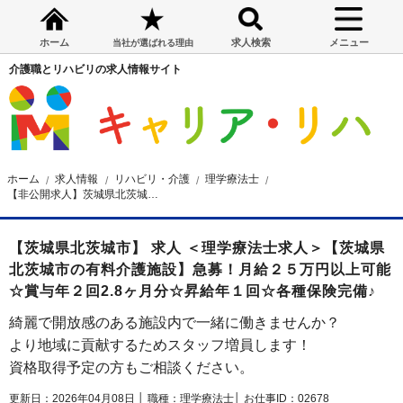
ホーム
求人検索
メニュー
当社が選ばれる理由
介護職とリハビリの求人情報サイト
ホーム
求人情報
リハビリ・介護
理学療法士
【非公開求人】茨城県北茨城市の有料介護施設 理学療法士求人
【茨城県北茨城市】 求人 ＜理学療法士求人＞【茨城県
北茨城市の有料介護施設】急募！月給２５万円以上可能
☆賞与年２回2.8ヶ月分☆昇給年１回☆各種保険完備♪
綺麗で開放感のある施設内で一緒に働きませんか？
より地域に貢献するためスタッフ増員します！
資格取得予定の方もご相談ください。
更新日：2026年04月08日 │
職種：理学療法士│
お仕事ID：02678