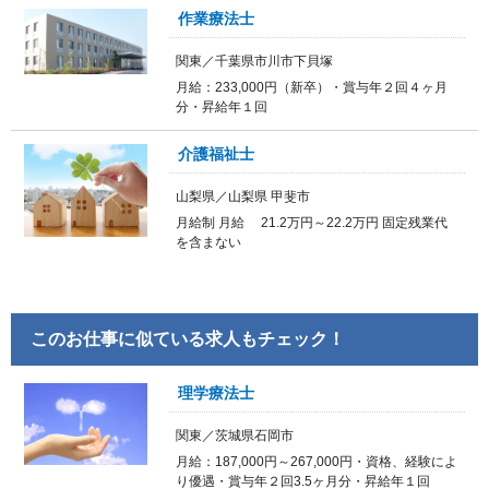
作業療法士
関東／千葉県市川市下貝塚
月給：233,000円（新卒）・賞与年２回４ヶ月
分・昇給年１回
介護福祉士
山梨県／山梨県 甲斐市
月給制 月給 21.2万円～22.2万円 固定残業代
を含まない
このお仕事に似ている求人もチェック！
理学療法士
関東／茨城県石岡市
月給：187,000円～267,000円・資格、経験によ
り優遇・賞与年２回3.5ヶ月分・昇給年１回