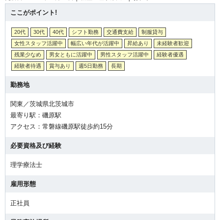
ここがポイント!
20代
30代
40代
シフト勤務
交通費支給
制服貸与
女性スタッフ活躍中
幅広い年代が活躍中
昇給あり
未経験者歓迎
残業少なめ
男女ともに活躍中
男性スタッフ活躍中
経験者優遇
経験者待遇
賞与あり
週5日勤務
長期
勤務地
関東／茨城県北茨城市
最寄り駅：磯原駅
アクセス：常磐線磯原駅徒歩約15分
必要資格及び経験
理学療法士
雇用形態
正社員