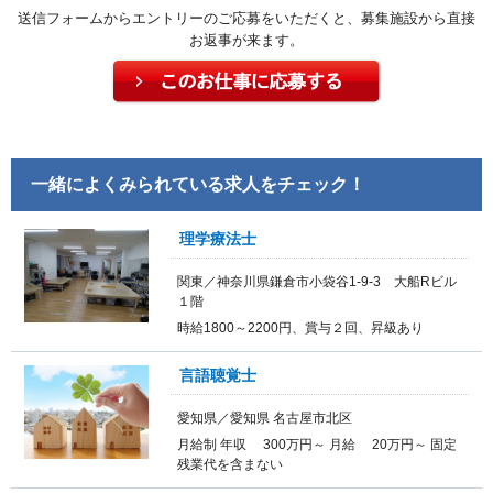
送信フォームからエントリーのご応募をいただくと、募集施設から直接
お返事が来ます。
一緒によくみられている求人をチェック！
理学療法士
関東／神奈川県鎌倉市小袋谷1-9-3 大船Rビル
１階
時給1800～2200円、賞与２回、昇級あり
言語聴覚士
愛知県／愛知県 名古屋市北区
月給制 年収 300万円～ 月給 20万円～ 固定
残業代を含まない