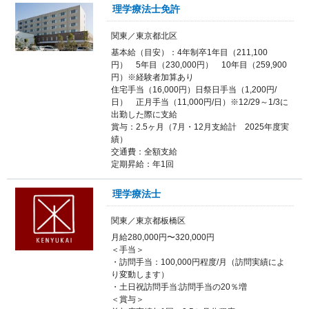
理学療法士免許
関東／東京都北区
基本給（目安）：4年制卒1年目（211,100
円） 5年目（230,000円） 10年目（259,900
円）※経験者加算あり
住宅手当（16,000円）日祭日手当（1,200円/
日） 正月手当（11,000円/日）※12/29～1/3に
出勤した際に支給
賞与：2.5ヶ月（7月・12月支給計 2025年度実
績）
交通費：全額支給
定期昇給：年1回
理学療法士
関東／東京都板橋区
月給280,000円〜320,000円
＜手当＞
・訪問手当：100,000円程度/月（訪問実績によ
り変動します）
・土日祝訪問手当:訪問手当の20％増
＜賞与＞