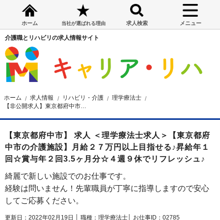
ホーム
求人検索
メニュー
当社が選ばれる理由
介護職とリハビリの求人情報サイト
ホーム
求人情報
リハビリ・介護
理学療法士
【非公開求人】東京都府中市の有料老人ホーム 理学療法士求人
【東京都府中市】 求人 ＜理学療法士求人＞【東京都府
中市の介護施設】月給２７万円以上目指せる♪昇給年１
回☆賞与年２回3.5ヶ月分☆４週９休でリフレッシュ♪
綺麗で新しい施設でのお仕事です。
経験は問いません！先輩職員が丁寧に指導しますので安心
してご応募ください。
更新日：2022年02月19日 │
職種：理学療法士│
お仕事ID：02785