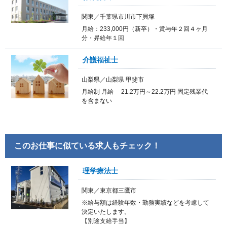
関東／千葉県市川市下貝塚
月給：233,000円（新卒）・賞与年２回４ヶ月
分・昇給年１回
介護福祉士
山梨県／山梨県 甲斐市
月給制 月給 21.2万円～22.2万円 固定残業代
を含まない
このお仕事に似ている求人もチェック！
理学療法士
関東／東京都三鷹市
※給与額は経験年数・勤務実績などを考慮して
決定いたします。
【別途支給手当】