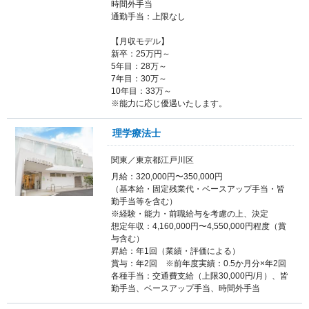
時間外手当
通勤手当：上限なし
【月収モデル】
新卒：25万円～
5年目：28万～
7年目：30万～
10年目：33万～
※能力に応じ優遇いたします。
理学療法士
関東／東京都江戸川区
月給：320,000円〜350,000円
（基本給・固定残業代・ベースアップ手当・皆
勤手当等を含む）
※経験・能力・前職給与を考慮の上、決定
想定年収：4,160,000円〜4,550,000円程度（賞
与含む）
昇給：年1回（業績・評価による）
賞与：年2回 ※前年度実績：0.5か月分×年2回
各種手当：交通費支給（上限30,000円/月）、皆
勤手当、ベースアップ手当、時間外手当