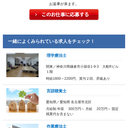
お返事が来ます。
一緒によくみられている求人をチェック！
理学療法士
関東／神奈川県鎌倉市小袋谷1-9-3 大船Rビル
１階
時給1800～2200円、賞与２回、昇級あり
言語聴覚士
愛知県／愛知県 名古屋市北区
月給制 年収 300万円～ 月給 20万円～ 固定
残業代を含まない
作業療法士