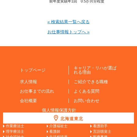
前年度実績年1回 0.5か月分程度
« 検索結果一覧へ戻る
お仕事情報トップへ »
キャリア・リハが選ば
トップページ
れる理由
求人情報
ご紹介できる職種
お仕事までの流れ
よくある質問
会社概要
お問い合わせ
個人情報保護方針
北海道東北
作業療法士
介護福祉士
看護助手
理学療法士
看護師
言語聴覚士
社会福祉士
生活相談員
医療事務