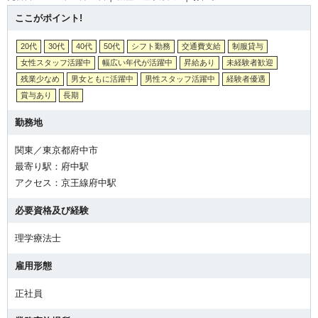
ここがポイント!
20代
30代
40代
50代
シフト勤務
交通費支給
制服貸与
女性スタッフ活躍中
幅広い年代が活躍中
昇給あり
未経験者歓迎
残業少なめ
男女ともに活躍中
男性スタッフ活躍中
経験者優遇
賞与あり
長期
勤務地
関東／東京都府中市
最寄り駅：府中駅
アクセス：京王線府中駅
必要資格及び経験
理学療法士
雇用形態
正社員