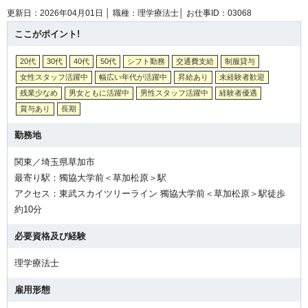
更新日：2026年04月01日 │
職種：理学療法士│
お仕事ID：03068
ここがポイント!
20代
30代
40代
50代
シフト勤務
交通費支給
制服貸与
女性スタッフ活躍中
幅広い年代が活躍中
昇給あり
未経験者歓迎
残業少なめ
男女ともに活躍中
男性スタッフ活躍中
経験者優遇
賞与あり
長期
勤務地
関東／埼玉県草加市
最寄り駅：獨協大学前＜草加松原＞駅
アクセス：東武スカイツリーライン 獨協大学前＜草加松原＞駅徒歩
約10分
必要資格及び経験
理学療法士
雇用形態