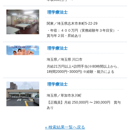
理学療法士
関東／埼玉県志木市本町5-22-29
・年収：４００万円（実務経験年３年目安）・
賞与年２回・昇給あり
理学療法士
埼玉県／埼玉県 川口市
月給21万円以上+訪問手当(※80時間以上から、
1時間2000円~3000円) ※経験・能力による
理学療法士
埼玉県／草加市氷川町
【正職員】月給 250,000円 〜 280,000円 賞与
あり
« 検索結果一覧へ戻る