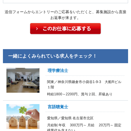
送信フォームからエントリーのご応募をいただくと、募集施設から直接
お返事が来ます。
一緒によくみられている求人をチェック！
理学療法士
関東／神奈川県鎌倉市小袋谷1-9-3 大船Rビル
１階
時給1800～2200円、賞与２回、昇級あり
言語聴覚士
愛知県／愛知県 名古屋市北区
月給制 年収 300万円～ 月給 20万円～ 固定
残業代を含まない