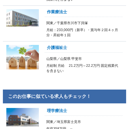
作業療法士
関東／千葉県市川市下貝塚
月給：233,000円（新卒）・賞与年２回４ヶ月
分・昇給年１回
介護福祉士
山梨県／山梨県 甲斐市
月給制 月給 21.2万円～22.2万円 固定残業代
を含まない
このお仕事に似ている求人もチェック！
理学療法士
関東／埼玉県富士見市
年収358万円 ～