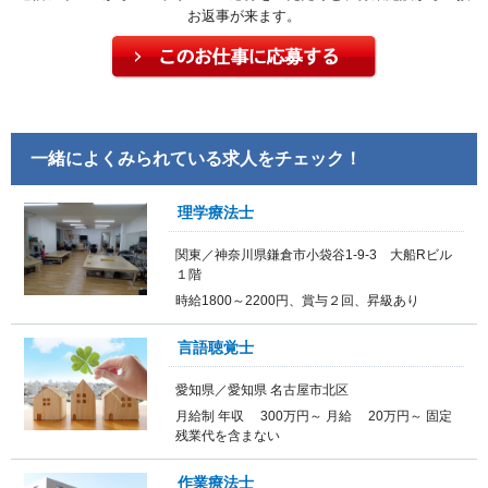
お返事が来ます。
一緒によくみられている求人をチェック！
理学療法士
関東／神奈川県鎌倉市小袋谷1-9-3 大船Rビル
１階
時給1800～2200円、賞与２回、昇級あり
言語聴覚士
愛知県／愛知県 名古屋市北区
月給制 年収 300万円～ 月給 20万円～ 固定
残業代を含まない
作業療法士