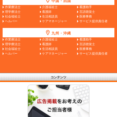
中国・四国
作業療法士
介護福祉士
看護助手
理学療法士
看護師
言語聴覚士
社会福祉士
生活相談員
医療事務
ヘルパー
ケアマネージャー
サービス提供責任者
九州・沖縄
作業療法士
介護福祉士
看護助手
理学療法士
看護師
言語聴覚士
社会福祉士
生活相談員
医療事務
ヘルパー
ケアマネージャー
サービス提供責任者
コンテンツ