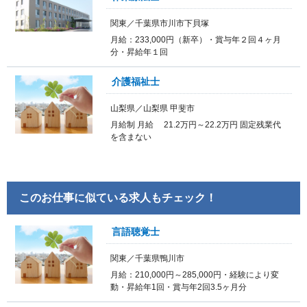
関東／千葉県市川市下貝塚
月給：233,000円（新卒）・賞与年２回４ヶ月
分・昇給年１回
介護福祉士
山梨県／山梨県 甲斐市
月給制 月給 21.2万円～22.2万円 固定残業代
を含まない
このお仕事に似ている求人もチェック！
言語聴覚士
関東／千葉県鴨川市
月給：210,000円～285,000円・経験により変
動・昇給年1回・賞与年2回3.5ヶ月分