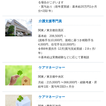
る場合がございます
・賞与あり（前年度実績：基本給20万円1か月
分×2回/ 年）
介護支援専門員
関東／東京都目黒区
基本給 206,500円 ～
(資格手当10,000円、規程に基づき精勤手当
4,000円、住宅手当10,000円）
令和6年度(6月･12月)賞与支給実績：2.8ヶ月/
年）
※基本給は実務経験などに応じて要相談
ケアマネージャー
関東／東京都中央区
月給：215,000円 〜368,000円・経験考慮・昇
給年1回・賞与年2回3ヶ月分
ケアマネージャー
関東／豊島区池袋