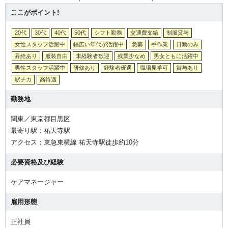
ここがポイント!
20代
30代
40代
50代
シフト勤務
交通費支給
制服貸与
女性スタッフ活躍中
幅広い年代が活躍中
急募
手作業
日勤のみ
昇給あり
服装自由
未経験者歓迎
残業少なめ
男女ともに活躍中
男性スタッフ活躍中
研修あり
経験者優遇
職場見学可
賞与あり
駅チカ
高待遇
勤務地
関東／東京都目黒区
最寄り駅：祐天寺駅
アクセス：東急東横線 祐天寺駅徒歩約10分
必要資格及び経験
ケアマネージャー
雇用形態
正社員