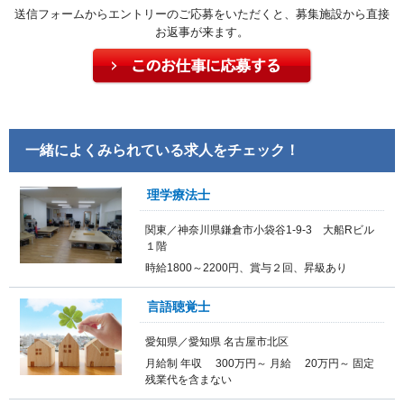
送信フォームからエントリーのご応募をいただくと、募集施設から直接
お返事が来ます。
一緒によくみられている求人をチェック！
理学療法士
関東／神奈川県鎌倉市小袋谷1-9-3 大船Rビル
１階
時給1800～2200円、賞与２回、昇級あり
言語聴覚士
愛知県／愛知県 名古屋市北区
月給制 年収 300万円～ 月給 20万円～ 固定
残業代を含まない