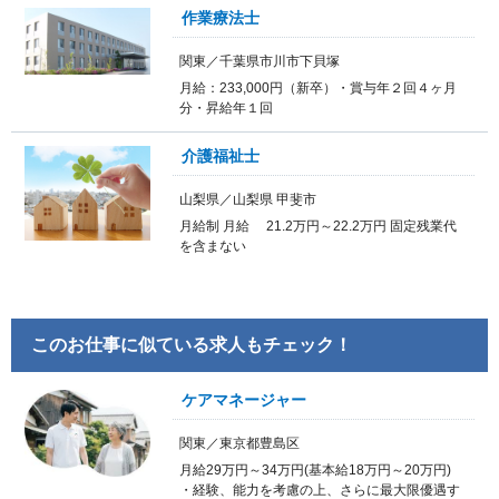
作業療法士
関東／千葉県市川市下貝塚
月給：233,000円（新卒）・賞与年２回４ヶ月
分・昇給年１回
介護福祉士
山梨県／山梨県 甲斐市
月給制 月給 21.2万円～22.2万円 固定残業代
を含まない
このお仕事に似ている求人もチェック！
ケアマネージャー
関東／東京都豊島区
月給29万円～34万円(基本給18万円～20万円)
・経験、能力を考慮の上、さらに最大限優遇す