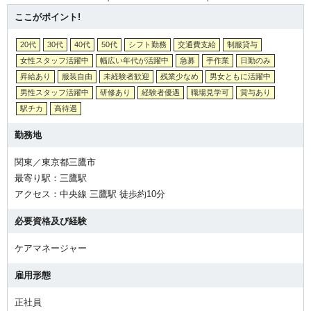
ここがポイント!
20代
30代
40代
50代
シフト勤務
交通費支給
制服貸与
女性スタッフ活躍中
幅広い年代が活躍中
急募
手作業
日勤のみ
昇給あり
服装自由
未経験者歓迎
残業少なめ
男女ともに活躍中
男性スタッフ活躍中
研修あり
経験者優遇
職場見学可
賞与あり
駅チカ
高待遇
勤務地
関東／東京都三鷹市
最寄り駅：三鷹駅
アクセス：中央線 三鷹駅 徒歩約10分
必要資格及び経験
ケアマネージャー
雇用形態
正社員