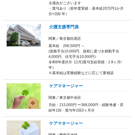
る場合がございます
・賞与あり（前年度実績：基本給20万円1か月
分×2回/ 年）
介護支援専門員
関東／東京都目黒区
基本給 206,500円 ～
(資格手当10,000円、規程に基づき精勤手当
4,000円、住宅手当10,000円）
令和6年度(6月･12月)賞与支給実績：2.8ヶ月/
年）
※基本給は実務経験などに応じて要相談
ケアマネージャー
関東／東京都中央区
月給：215,000円 〜368,000円・経験考慮・昇
給年1回・賞与年2回3ヶ月分
ケアマネージャー
関東／豊島区池袋