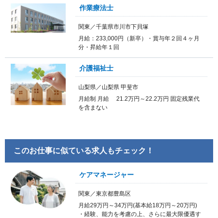
作業療法士
関東／千葉県市川市下貝塚
月給：233,000円（新卒）・賞与年２回４ヶ月
分・昇給年１回
介護福祉士
山梨県／山梨県 甲斐市
月給制 月給 21.2万円～22.2万円 固定残業代
を含まない
このお仕事に似ている求人もチェック！
ケアマネージャー
関東／東京都豊島区
月給29万円～34万円(基本給18万円～20万円)
・経験、能力を考慮の上、さらに最大限優遇す