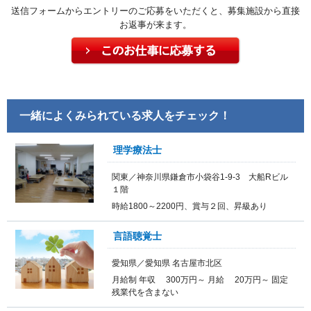
送信フォームからエントリーのご応募をいただくと、募集施設から直接
お返事が来ます。
一緒によくみられている求人をチェック！
理学療法士
関東／神奈川県鎌倉市小袋谷1-9-3 大船Rビル
１階
時給1800～2200円、賞与２回、昇級あり
言語聴覚士
愛知県／愛知県 名古屋市北区
月給制 年収 300万円～ 月給 20万円～ 固定
残業代を含まない