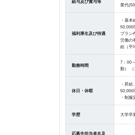
給与及び賞与等
業代(5
・基本給
50,0
福利厚生及び待遇
プラン
労働の
給（平
7：00～
勤務時間
勤） 
・昇給
休日・休暇
50,0
・制服
学歴
大学卒
応募先担当者名及