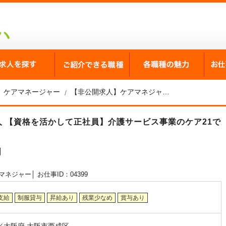
が選ばれる理由
求人を探す
ご紹介できる職種
各職
ケアマネージャー
【非公開求人】ケアマネジャー求人☆大阪市☆昇給・賞与あり☆交通費実費支給☆月給25.5万円～
求人 【資格を活かして正社員】介護サービス事業のケア21で
】
マネジャー│
お仕事ID：04399
支給
制服貸与
昇給あり
残業少なめ
賞与あり