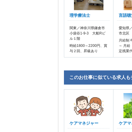
理学療法士
言語聴
関東／神奈川県鎌倉市
愛知県／
小袋谷1-9-3 大船Rビ
市北区
ル１階
月給制 
時給1800～2200円、賞
～ 月給
与２回、昇級あり
定残業
このお仕事に似ている求人も
ケアマネジャー
ケアマ