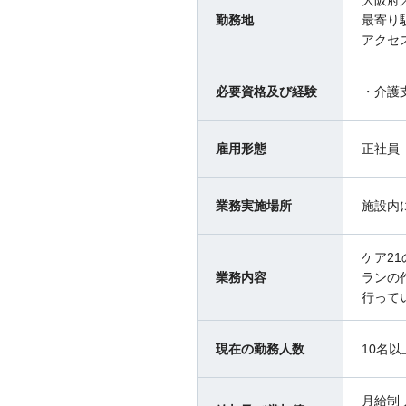
大阪府
勤務地
最寄り
アクセ
必要資格及び経験
・介護
雇用形態
正社員
業務実施場所
施設内
ケア2
業務内容
ランの
行って
現在の勤務人数
10名以
月給制 