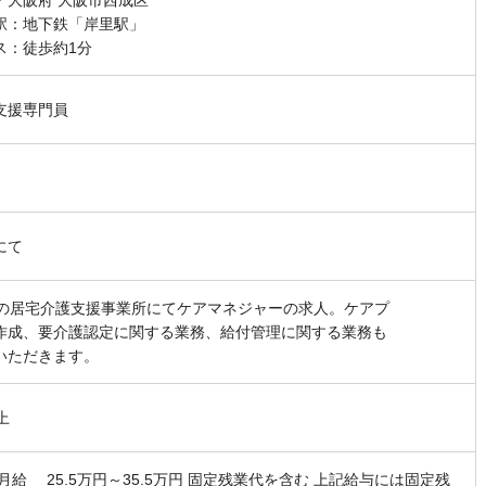
／大阪府 大阪市西成区
駅：地下鉄「岸里駅」
ス：徒歩約1分
支援専門員
にて
1の居宅介護支援事業所にてケアマネジャーの求人。ケアプ
作成、要介護認定に関する業務、給付管理に関する業務も
いただきます。
上
月給 25.5万円～35.5万円 固定残業代を含む 上記給与には固定残