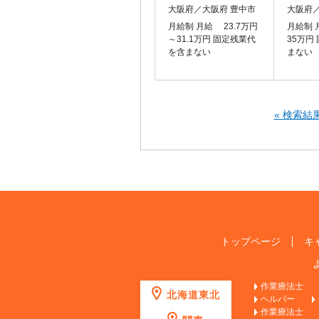
大阪府／大阪府 豊中市
大阪府／
月給制 月給 23.7万円
月給制 
～31.1万円 固定残業代
35万円
を含まない
まない
« 検索結
トップページ
キ
作業療法士
北海道東北
ヘルパー
作業療法士