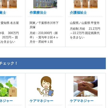
覚士
作業療法士
介護福祉士
愛知県 名古屋
関東／千葉県市川市下
山梨県／山梨県 甲斐市
貝塚
月給制 月給 21.2万円
年収 300万円
月給：233,000円（新
～22.2万円 固定残業代
 20万円～ 固
卒）・賞与年２回４ヶ
を含まない
代を含まない
月分・昇給年１回
チェック！
ネジャー
ケアマネジャー
ケアマネジャー