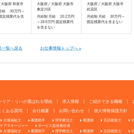
大阪府 和泉市
大阪府／大阪府 大阪市
大阪府／大阪府 大阪市
東淀川区
此花区
月給 30万円～
 固定残業代を含
月給制 月給 20.2万円
月給制 月給 30万円～
～28.6万円 固定残業代
固定残業代を含まない
を含まない
果一覧へ戻る
お仕事情報トップへ »
ャリア・リハが選ばれる理由
求人情報
ご紹介できる職種
よくある質問
会社概要
お問い合わせ
個人情報保護方針
介護福祉士
看護助手
理学療法士
看護師
言語聴覚士
ケアマネージャー
サービス提供責任者
介護福祉士
看護助手
理学療法士
看護師
言語聴覚士