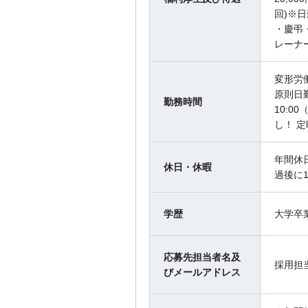
回)※
・慶弔
レーナ
変形労
原則日勤
勤務時間
10:0
し！ 
年間休
休日・休暇
過後に1
学歴
大学卒
応募先担当者名及
採用担
びメールアドレス