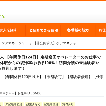
が選ばれる理由
求人を探す
ご紹介できる職種
各職
ケアマネージャー
【非公開求人】ケアマネジャー求人☆大阪市☆昇給・賞与あり☆年間休日120日以上☆月給20.2万円～
求人 【年間休日124日】定期巡回オペレーターのお仕事で
休暇からの復帰率はほぼ100%！訪問介護の未経験者や
も歓迎します！
】【年間休日120日以上】【未経験可】【経験者優遇】【仕事
マネジャー│
お仕事ID：04403
り
未経験者歓迎
残業少なめ
経験者優遇
賞与あり