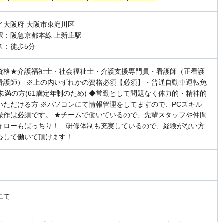
／大阪府 大阪市東淀川区
駅：阪急京都本線 上新庄駅
ス：徒歩5分
資格★介護福祉士・社会福祉士・介護支援専門員・看護師（正看護
看護師） ※上の内いずれかの資格必須【必須】・普通自動車運転免
歳未満の方(61歳定年制のため) ◆常勤として問題なく体力的・精神的
いただける方 ※パソコンにて情報管理をしてますので、PCスキル
操作は必須です。 ★チームで働いているので、先輩スタッフや仲間
ォローもばっちり！ 研修体制も充実しているので、経験がない方
心して働いて頂けます！
にて