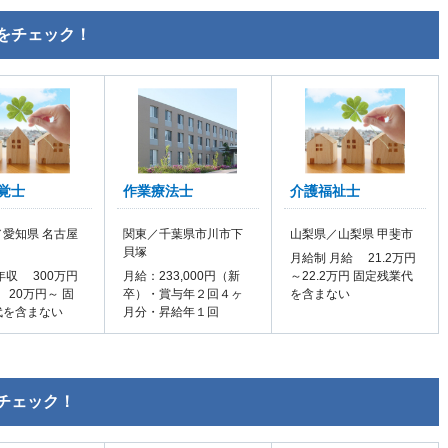
をチェック！
覚士
作業療法士
介護福祉士
愛知県 名古屋
関東／千葉県市川市下
山梨県／山梨県 甲斐市
貝塚
月給制 月給 21.2万円
年収 300万円
月給：233,000円（新
～22.2万円 固定残業代
 20万円～ 固
卒）・賞与年２回４ヶ
を含まない
代を含まない
月分・昇給年１回
チェック！