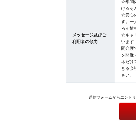
☆年間
けるそ
☆安心
す。一
ろん情
メッセージ及びご
☆キャ
利用者の傾向
います
問介護
を間近
ネだけ
きる会
さい。
送信フォームからエントリ