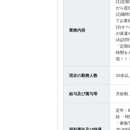
(1)
がら提
(2)
てお客
(3)
業務内容
の派遣
(4)
「定期
時間を
現！！
現在の勤務人数
10名以
給与及び賞与等
月給制 
定年：6
給 ・
・家族
福利厚生及び待遇
20,0