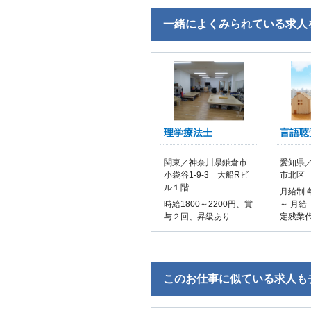
一緒によくみられている求人
理学療法士
言語聴
関東／神奈川県鎌倉市
愛知県／
小袋谷1-9-3 大船Rビ
市北区
ル１階
月給制 
時給1800～2200円、賞
～ 月給
与２回、昇級あり
定残業
このお仕事に似ている求人も