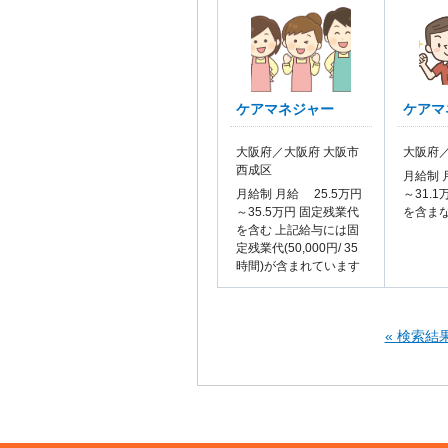
ケアマネジャー
ケアマ
大阪府／大阪府 大阪市
大阪府／
西成区
月給制 
月給制 月給 25.5万円
～31.
～35.5万円 固定残業代
を含ま
を含む 上記給与には固
定残業代(50,000円/ 35
時間)が含まれています
« 検索結