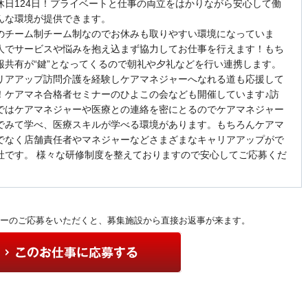
休日124日！プライベートと仕事の両立をはかりながら安心して働
んな環境が提供できます。
のチーム制チーム制なのでお休みも取りやすい環境になっていま
人でサービスや悩みを抱え込まず協力してお仕事を行えます！もち
報共有が“鍵”となってくるので朝礼や夕礼などを行い連携します。
リアアップ訪問介護を経験しケアマネジャーへなれる道も応援して
！ケアマネ合格者セミナーのひよこの会なども開催しています♪訪
ではケアマネジャーや医療との連絡を密にとるのでケアマネジャー
でみて学べ、医療スキルが学べる環境があります。もちろんケアマ
でなく店舗責任者やマネジャーなどさまざまなキャリアアップがで
社です。 様々な研修制度を整えておりますので安心してご応募くだ
ーのご応募をいただくと、募集施設から直接お返事が来ます。