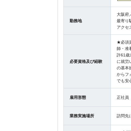
大阪府
勤務地
最寄り
アクセ
★必須
師・准
許61
必要資格及び経験
に就労
の基本
からフ
でも安
雇用形態
正社員
業務実施場所
訪問先