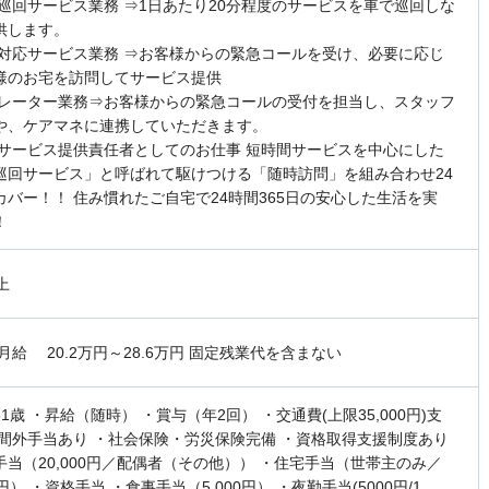
定期巡回サービス業務 ⇒1日あたり20分程度のサービスを車で巡回しな
供します。
随時対応サービス業務 ⇒お客様からの緊急コールを受け、必要に応じ
様のお宅を訪問してサービス提供
オペレーター業務⇒お客様からの緊急コールの受付を担当し、スタッフ
や、ケアマネに連携していただきます。
訪問サービス提供責任者としてのお仕事 短時間サービスを中心にした
巡回サービス」と呼ばれて駆けつける「随時訪問」を組み合わせ24
カバー！！ 住み慣れたご自宅で24時間365日の安心した生活を実
！
上
月給 20.2万円～28.6万円 固定残業代を含まない
1歳 ・昇給（随時） ・賞与（年2回） ・交通費(上限35,000円)支
時間外手当あり ・社会保険・労災保険完備 ・資格取得支援制度あり
手当（20,000円／配偶者（その他）） ・住宅手当（世帯主のみ／
00円） ・資格手当 ・食事手当（5,000円） ・夜勤手当(5000円/1