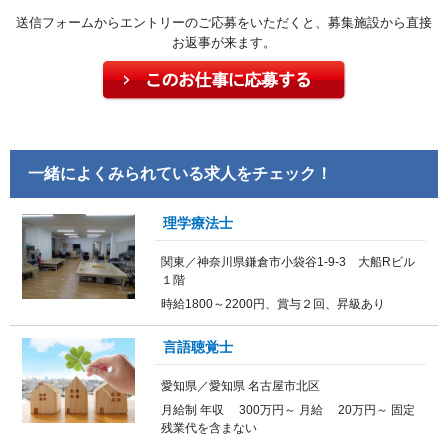
送信フォームからエントリーのご応募をいただくと、募集施設から直接
お返事が来ます。
一緒によくみられている求人をチェック！
理学療法士
関東／神奈川県鎌倉市小袋谷1-9-3 大船Rビル
１階
時給1800～2200円、賞与２回、昇級あり
言語聴覚士
愛知県／愛知県 名古屋市北区
月給制 年収 300万円～ 月給 20万円～ 固定
残業代を含まない