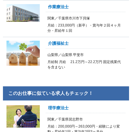
作業療法士
関東／千葉県市川市下貝塚
月給：233,000円（新卒）・賞与年２回４ヶ月
分・昇給年１回
介護福祉士
山梨県／山梨県 甲斐市
月給制 月給 21.2万円～22.2万円 固定残業代
を含まない
このお仕事に似ている求人もチェック！
理学療法士
関東／千葉県習志野市
月給：200,000円～263,000円・経験により変
動・昇給年1回・賞与年2回3ヶ月分