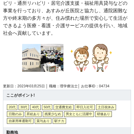
ビリ・通所リハビリ・居宅介護支援・福祉用具貸与などの
事業を行っており、あすみが丘医院と協力し、通院困難な
方や終末期の多方々が、住み慣れた場所で安心して生活が
できるよう医療・看護・介護サービスの提供を行い、地域
社会へ貢献しています。
更新日：2023年03月25日 │
職種：理学療法士│
お仕事ID：04734
ここがポイント!
20代
30代
40代
50代
交通費支給
即日入社可
土日祝休み
日勤のみ
昇給あり
残業少なめ
男女ともに活躍中
研修あり
自家用車通勤可
賞与あり
駅チカ
勤務地