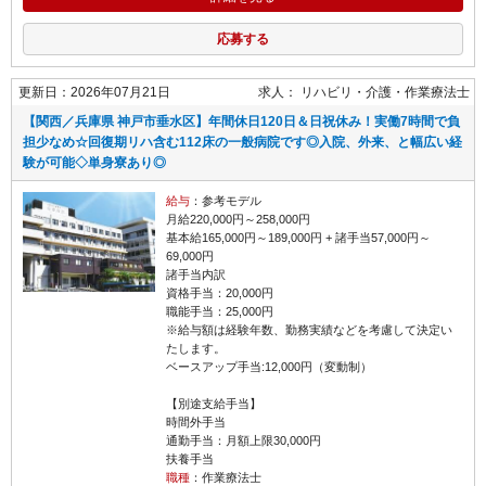
応募する
更新日：2026年07月21日
求人：
リハビリ・介護
作業療法士
【関西／兵庫県 神戸市垂水区】年間休日120日＆日祝休み！実働7時間で負
担少なめ☆回復期リハ含む112床の一般病院です◎入院、外来、と幅広い経
験が可能◇単身寮あり◎
給与
：参考モデル
月給220,000円～258,000円
基本給165,000円～189,000円 + 諸手当57,000円～
69,000円
諸手当内訳
資格手当：20,000円
職能手当：25,000円
※給与額は経験年数、勤務実績などを考慮して決定い
たします。
ベースアップ手当:12,000円（変動制）
【別途支給手当】
時間外手当
通勤手当：月額上限30,000円
扶養手当
職種
：作業療法士