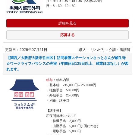
月～土：8：30～18：30（休憩120分）
日：8：30～12：30
詳細を見る
応募する
更新日：2026年07月21日
求人：
リハビリ・介護
看護師
【関西／大阪府大阪市住吉区】訪問看護ステーションさっとさんが願生寺
☆ワークライフバランスの充実（年間休日125日以上、残業ほぼなし）が図
れます。
給与
：給料内訳
・基本給 215,000円～250,000円
・職務手当 50,000円
・外勤手当 25,000円
・別途 諸手当
【諸手当】
①夜間待機について
・待機手当 2,000円
・出勤手当 5,000円(1回につき)
・看取手当 5,000円