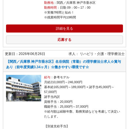
勤務地
：関西／兵庫県 神戸市垂水区
勤務時間
：日勤 09：00～17：00
※実働7時間と短め！
※残業時間平均10時間
詳細を見る
応募する
更新日：2026年06月26日
求人：
リハビリ・介護
理学療法士
【関西／兵庫県 神戸市垂水区】名谷病院（常勤）の理学療法士求人☆賞与
あり（前年度実績3.34ヶ月）☆働きやすい環境です☆
給与
：参考モデル
月給210,000円～246,000円
基本給165,000円～189,000円 + 諸手当45,000円～
57,000円
諸手当内訳
資格手当：20,000円
職能手当：25,000円～37,000円
※給与額は経験年数、勤務実績などを考慮して決定い
たします。
【別途支給手当】