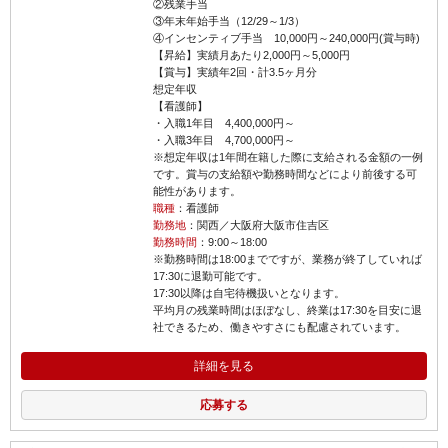
②残業手当
③年末年始手当（12/29～1/3）
④インセンティブ手当 10,000円～240,000円(賞与時)
【昇給】実績月あたり2,000円～5,000円
【賞与】実績年2回・計3.5ヶ月分
想定年収
【看護師】
・入職1年目 4,400,000円～
・入職3年目 4,700,000円～
※想定年収は1年間在籍した際に支給される金額の一例
です。賞与の支給額や勤務時間などにより前後する可
能性があります。
職種
：看護師
勤務地
：関西／大阪府大阪市住吉区
勤務時間
：9:00～18:00
※勤務時間は18:00までですが、業務が終了していれば
17:30に退勤可能です。
17:30以降は自宅待機扱いとなります。
平均月の残業時間はほぼなし、終業は17:30を目安に退
社できるため、働きやすさにも配慮されています。
詳細を見る
応募する