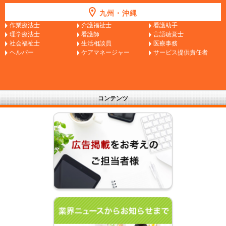
九州・沖縄
作業療法士
介護福祉士
看護助手
理学療法士
看護師
言語聴覚士
社会福祉士
生活相談員
医療事務
ヘルパー
ケアマネージャー
サービス提供責任者
コンテンツ