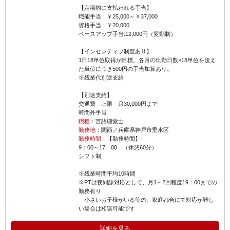
【定期的に支払われる手当】
職能手当：￥25,000～￥37,000
資格手当：￥20,000
ベースアップ手当:12,000円（変動制）
【インセンティブ制度あり】
1日18単位取得が目標。各月の出勤日数×18単位を超え
た単位につき500円の手当加算あり。
※残業代別途支給
【別途支給】
交通費 上限 月30,000円まで
時間外手当
職種
：言語聴覚士
勤務地
：関西／兵庫県神戸市垂水区
勤務時間
：【勤務時間】
9：00～17：00 （休憩60分）
シフト制
※残業時間平均10時間
※PTは夜間診対応として、月1～2回程度19：00までの
勤務有り
小さいお子様がいる等の、家庭都合にて対応が難し
い場合は相談可能です
詳細を見る