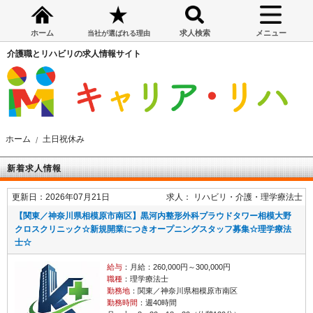
ホーム
求人検索
メニュー
当社が選ばれる理由
介護職とリハビリの求人情報サイト
ホーム
土日祝休み
新着求人情報
更新日：2026年07月21日
求人：
リハビリ・介護
理学療法士
【関東／神奈川県相模原市南区】黒河内整形外科プラウドタワー相模大野
クロスクリニック☆新規開業につきオープニングスタッフ募集☆理学療法
士☆
給与
：月給：260,000円～300,000円
職種
：理学療法士
勤務地
：関東／神奈川県相模原市南区
勤務時間
：週40時間