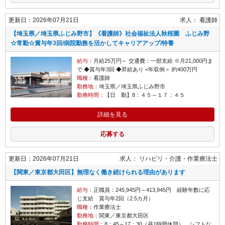
更新日：2026年07月21日
求人：
看護師
【埼玉県／埼玉県ふじみ野市】《看護師》社会福祉法人秋桜園 ふじみ野
☆常勤☆賞与年3回/病院勤務を活かしてキャリアアップ/特養
給与
：月給25万円～ 交通費：一部支給 ※月21,000円ま
で ◆賞与年3回 ◆昇給あり <年収例＞ 約400万円
職種
：看護師
勤務地
：埼玉県／埼玉県ふじみ野市
勤務時間
：【日 勤】8：４５～１７：４５
詳細を見る
応募する
更新日：2026年07月21日
求人：
リハビリ・介護
作業療法士
【関東／東京都大田区】無理なく働き続けられる理由があります
給与
：正職員：245,945円～413,945円 経験年数に応
じ支給 賞与年2回（2.5カ月）
職種
：作業療法士
勤務地
：関東／東京都大田区
勤務時間
：8：45～17：30（昼1時間休憩） シフトな