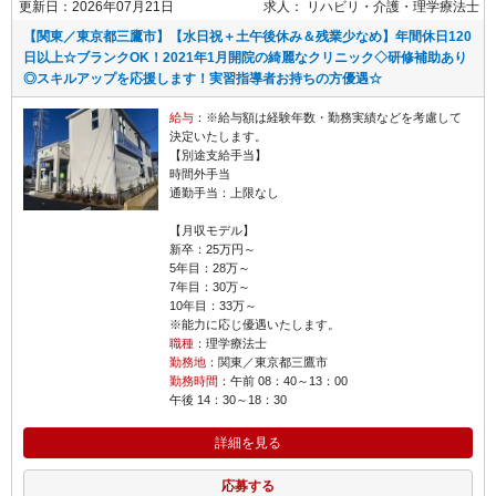
更新日：2026年07月21日
求人：
リハビリ・介護
理学療法士
【関東／東京都三鷹市】【水日祝＋土午後休み＆残業少なめ】年間休日120
日以上☆ブランクOK！2021年1月開院の綺麗なクリニック◇研修補助あり
◎スキルアップを応援します！実習指導者お持ちの方優遇☆
給与
：※給与額は経験年数・勤務実績などを考慮して
決定いたします。
【別途支給手当】
時間外手当
通勤手当：上限なし
【月収モデル】
新卒：25万円～
5年目：28万～
7年目：30万～
10年目：33万～
※能力に応じ優遇いたします。
職種
：理学療法士
勤務地
：関東／東京都三鷹市
勤務時間
：午前 08：40～13：00
午後 14：30～18：30
詳細を見る
応募する