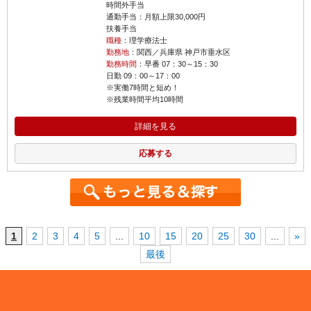
時間外手当
通勤手当：月額上限30,000円
扶養手当
職種
：理学療法士
勤務地
：関西／兵庫県 神戸市垂水区
勤務時間
：早番 07：30～15：30
日勤 09：00～17：00
※実働7時間と短め！
※残業時間平均10時間
詳細を見る
応募する
1
2
3
4
5
...
10
15
20
25
30
...
»
最後