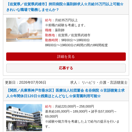
【佐賀県／佐賀県武雄市】持田病院☆薬剤師求人☆月給35万円以上可能☆
きれいな職場で勤務しませんか？
給与
：月給35万円以上
※前職の経験を考慮します。
職種
：薬剤師
勤務地
：佐賀県／佐賀県武雄市
勤務時間
：9時00分〜18時00分
8時00分〜19時00分の時間の間の8時間程度
詳細を見る
応募する
更新日：2026年07月06日
求人：
リハビリ・介護
言語聴覚士
【関西／兵庫県神戸市垂水区】医療法人社団菫会 名谷病院 ☆言語聴覚士求
人☆年間休日120日☆残業ほとんどなし☆保育園利用可能☆
給与
：月給220,000円～258,000円
基本給165,000円～189,000円 + 諸手当57,000円～
69,000円
※経験や能力等を考慮した上で給与の提示を行いま
す。