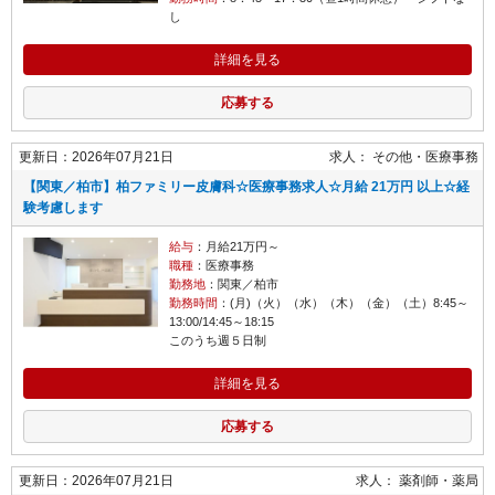
し
詳細を見る
応募する
更新日：2026年07月21日
求人：
その他
医療事務
【関東／柏市】柏ファミリー皮膚科☆医療事務求人☆月給 21万円 以上☆経
験考慮します
給与
：月給21万円～
職種
：医療事務
勤務地
：関東／柏市
勤務時間
：(月)（火）（水）（木）（金）（土）8:45～
13:00/14:45～18:15
このうち週５日制
詳細を見る
応募する
更新日：2026年07月21日
求人：
薬剤師
薬局