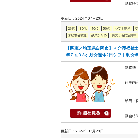
勤務時
更新日：2024年07月23日
20代
30代
40代
50代
シフト勤務
未経験者歓迎
残業少なめ
男女ともに活躍中
【関東／埼玉県白岡市】＜介護福祉
年２回3.3ヶ月☆週休2日シフト制☆
勤務地
仕事内
給与・
勤務時
更新日：2024年07月23日