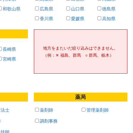
和歌山県
広島県
山口県
徳島県
香川県
愛媛県
高知県
地方をまたいだ絞り込みはできません。
長崎県
（例：✕ 福島、群馬 ○ 群馬、栃木）
宮崎県
薬局
療法士
薬剤師
管理薬剤師
師
調剤事務
線技師