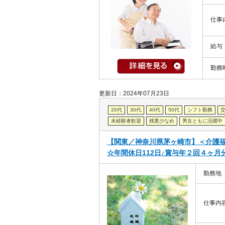
仕事
給与
勤務
更新日：2024年07月23日
20代
30代
40代
50代
シフト勤務
未経験者歓迎
残業少なめ
男女ともに活躍中
【関東／神奈川県茅ヶ崎市】＜介護
☆年間休日112日♪賞与年２回４ヶ
勤務地
仕事内