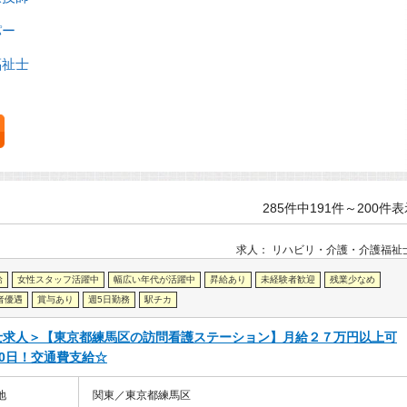
パー
福祉士
285件中191件～200件
求人：
リハビリ・介護
介護福祉
給
女性スタッフ活躍中
幅広い年代が活躍中
昇給あり
未経験者歓迎
残業少なめ
者優遇
賞与あり
週5日勤務
駅チカ
士求人＞【東京都練馬区の訪問看護ステーション】月給２７万円以上可
10日！交通費支給☆
地
関東／東京都練馬区