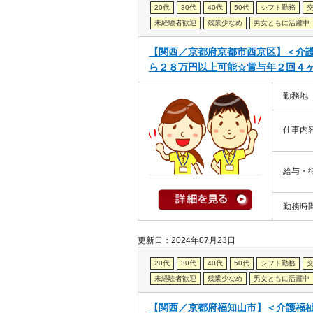
20代
30代
40代
50代
シフト勤務
未経験者歓迎
残業少なめ
男女ともに活躍中
【関西／京都府京都市西京区】＜介
ら２８万円以上可能☆賞与年２回４ヶ
勤務地
仕事内
給与・
勤務時
更新日：2024年07月23日
20代
30代
40代
50代
シフト勤務
未経験者歓迎
残業少なめ
男女ともに活躍中
【関西／京都府福知山市】＜介護福