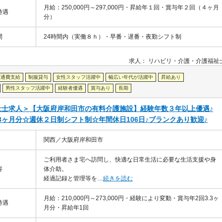
月給：250,000円～297,000円・昇給年１回・賞与年２回（４ヶ月
待遇
分）
間
24時間内（実働８ｈ）・早番・遅番・夜勤シフト制
求人：
リハビリ・介護
介護福祉
交通費支給
制服貸与
女性スタッフ活躍中
幅広い年代が活躍中
昇給あり
男性スタッフ活躍中
経験者優遇
賞与あり
長期
祉士求人＞【大阪府岸和田市の有料介護施設】経験年数３年以上優遇♪
3ヶ月分☆週休２日制シフト制☆年間休日106日♪ブランクあり歓迎♪
関西／大阪府岸和田市
ご利用者さま宅へ訪問し、快適な日常生活に必要な生活支援や身
容
体介助。
経過記録と管理等を…
続きを読む
月給：210,000円～273,000円・経験により変動・賞与年2回3.3ヶ
待遇
月分・昇給年1回