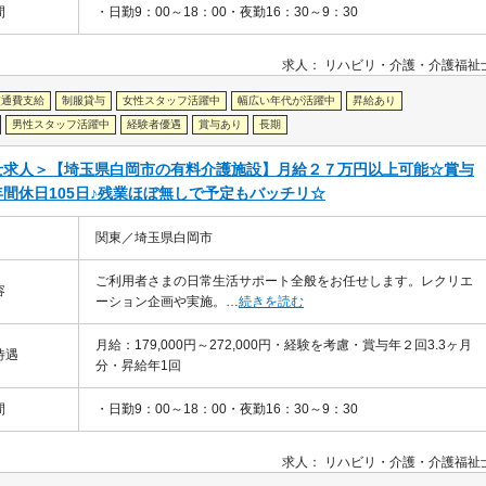
間
・日勤9：00～18：00・夜勤16：30～9：30
求人：
リハビリ・介護
介護福祉
交通費支給
制服貸与
女性スタッフ活躍中
幅広い年代が活躍中
昇給あり
男性スタッフ活躍中
経験者優遇
賞与あり
長期
士求人＞【埼玉県白岡市の有料介護施設】月給２７万円以上可能☆賞与
年間休日105日♪残業ほぼ無しで予定もバッチリ☆
関東／埼玉県白岡市
ご利用者さまの日常生活サポート全般をお任せします。レクリエ
容
ーション企画や実施。…
続きを読む
月給：179,000円～272,000円・経験を考慮・賞与年２回3.3ヶ月
待遇
分・昇給年1回
間
・日勤9：00～18：00・夜勤16：30～9：30
求人：
リハビリ・介護
介護福祉