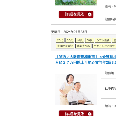
給与・
勤務時
更新日：2024年07月23日
20代
30代
40代
50代
シフト勤務
未経験者歓迎
残業少なめ
男女ともに活躍中
【関西／大阪府岸和田市】＜介護福
月給２７万円以上可能☆賞与年2回3.
勤務地
仕事内
給与・