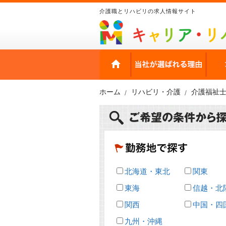
介護職とリハビリの求人情報サイト
HOME
当社
ホーム
リハビリ・介護
介護福祉
北海道・東北
関東
東海
信越・北
関西
中国・四
九州・沖縄