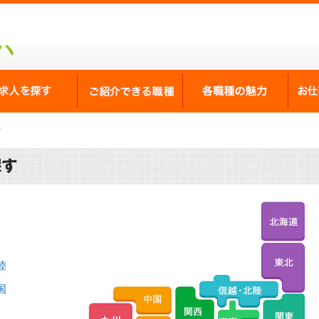
が選ばれる理由
求人を探す
ご紹介できる職種
各職
士
求人検索(条件を選択して下さい)
陸
国