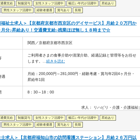
交通費支給
制服貸与
女性スタッフ活躍中
幅広い年代が活躍中
昇給あり
男性スタッフ活躍中
経験者優遇
賞与あり
長期
護福祉士求人＞【京都府京都市西京区のデイサービス】月給２０万円か
月分♪昇給あり！交通費支給♪残業ほぼ無し１８時まで☆
関西／京都府京都市西京区
ご利用者さまの食事介助や清潔介助、経過記録と管理等をお任せ
容
します。…
続きを読む
月給：200,000円～281,000円・経験考慮・賞与年2回4ヶ月分・
待遇
昇給年1回
間
8：30～18：00
求人：
リハビリ・介護
介護福祉
交通費支給
制服貸与
女性スタッフ活躍中
幅広い年代が活躍中
昇給あり
男性スタッフ活躍中
経験者優遇
賞与あり
長期
祉士求人＞【京都府福知山市の訪問看護ステーション】月給２６万円以