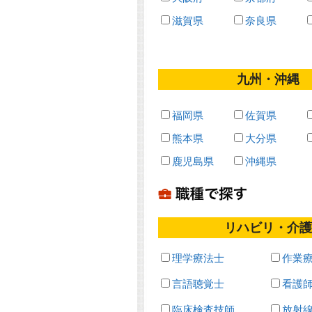
滋賀県
奈良県
九州・沖縄
福岡県
佐賀県
熊本県
大分県
鹿児島県
沖縄県
リハビリ・介護
理学療法士
作業
言語聴覚士
看護
臨床検査技師
放射