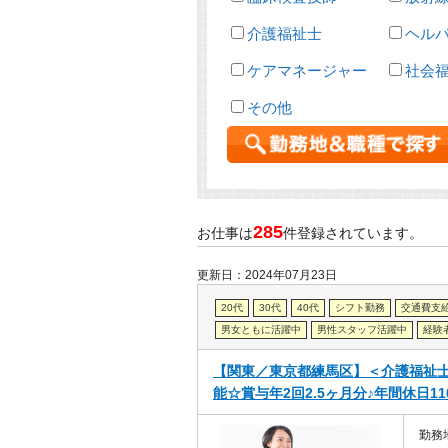
介護福祉士
ヘル
ケアマネージャー
社会
その他
285
お仕事は
件登録されています。
更新日：2024年07月23日
20代
30代
40代
シフト勤務
交通費支
男女ともに活躍中
男性スタッフ活躍中
経験
【関東／東京都練馬区】＜介護福祉
能☆賞与年2回2.5ヶ月分♪年間休日1
勤務