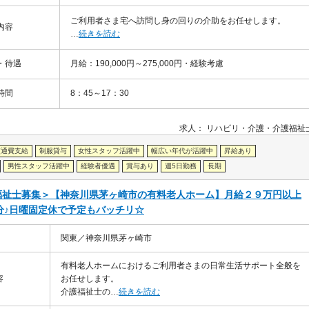
ご利用者さま宅へ訪問し身の回りの介助をお任せします。
内容
…
続きを読む
・待遇
月給：190,000円～275,000円・経験考慮
時間
8：45～17：30
求人：
リハビリ・介護
介護福祉
交通費支給
制服貸与
女性スタッフ活躍中
幅広い年代が活躍中
昇給あり
男性スタッフ活躍中
経験者優遇
賞与あり
週5日勤務
長期
福祉士募集＞【神奈川県茅ヶ崎市の有料老人ホーム】月給２９万円以上
月分♪日曜固定休で予定もバッチリ☆
関東／神奈川県茅ヶ崎市
有料老人ホームにおけるご利用者さまの日常生活サポート全般を
容
お任せします。
介護福祉士の…
続きを読む