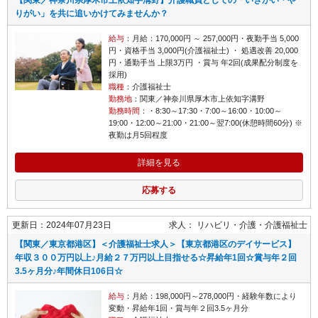
りがい」を共に追いかけてみませんか？
給与
：月給：170,000円 ～ 257,000円・夜勤手当 5,000
円・資格手当 3,000円(介護福祉士) ・ 処遇改善 20,000
円・通勤手当 上限3万円 ・賞与 年2回(成果配分制度を
採用)
職種
：介護福祉士
勤務地
：関東／神奈川県厚木市上依知字溝野
勤務時間
：・8:30～17:30・7:00～16:00・10:00～
19:00・12:00～21:00・21:00～翌7:00(休憩時間60分) ※
夜勤は月5回程度
詳細を見る
応募する
更新日：2024年07月23日
求人：
リハビリ・介護
介護福祉士
【関東／東京都港区】＜介護福祉士求人＞【東京都港区のデイサービス】
年収３００万円以上♪月給２７万円以上目指せる☆昇給年1回☆賞与年２回
3.5ヶ月分♪年間休日106日☆
給与
：月給：198,000円～278,000円・経験年数により
変動・昇給年1回・賞与年２回3.5ヶ月分