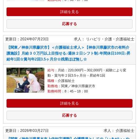
詳細を見る
応募する
更新日：2024年07月23日
求人：
リハビリ・介護
介護福祉士
【関東／神奈川県藤沢市】＜介護福祉士求人＞【神奈川県藤沢市の有料介
護施設】月給３０万円以上目指せる♪週休２日シフト制♪年間休日109日♪昇
給年1回☆賞与年2回3.5ヶ月分☆残業ほぼ無し☆
給与
：月給：220,000円～302,000円・経験により変
動・賞与年２回3.5ヶ月分・昇給年1回
職種
：介護福祉士
勤務地
：関東／神奈川県藤沢市
勤務時間
：8：45～18：00
詳細を見る
応募する
更新日：2026年03月27日
求人：
介護福祉士
【関東／神奈川県厚木市上依知字溝野】介護職員としての「いきがい・や