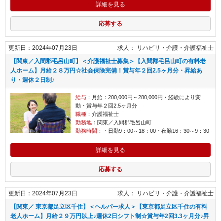
詳細を見る
応募する
更新日：2024年07月23日
求人：
リハビリ・介護
介護福祉士
【関東／入間郡毛呂山町】＜介護福祉士募集＞【入間郡毛呂山町の有料老
人ホーム】月給２８万円☆社会保険完備！賞与年２回2.5ヶ月分・昇給あ
り・週休２日制♪
給与
：月給：200,000円～280,000円・経験により変
動・賞与年２回2.5ヶ月分
職種
：介護福祉士
勤務地
：関東／入間郡毛呂山町
勤務時間
：・日勤9：00～18：00・夜勤16：30～9：30
詳細を見る
応募する
更新日：2024年07月23日
求人：
リハビリ・介護
介護福祉士
【関東／ 東京都足立区千住】＜ヘルパー求人＞【東京都足立区千住の有料
老人ホーム】月給２９万円以上♪週休2日シフト制☆賞与年2回3.3ヶ月分♪昇