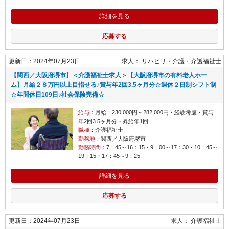
詳細を見る
応募する
更新日：2024年07月23日
求人：
リハビリ・介護
介護福祉士
【関西／大阪府堺市】＜介護福祉士求人＞【大阪府堺市の有料老人ホー
ム】月給２８万円以上目指せる♪賞与年2回3.5ヶ月分☆週休２日制シフト制
☆年間休日109日♪社会保険完備☆
給与
：月給：230,000円～282,000円・経験考慮・賞与
年2回3.5ヶ月分・昇給年1回
職種
：介護福祉士
勤務地
：関西／大阪府堺市
勤務時間
：7：45～16：15・9：00～17：30・10：45～
19：15・17：45～9：25
詳細を見る
応募する
更新日：2024年07月23日
求人：
介護福祉士