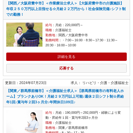
【関西／大阪府豊中市】＜作業療法士求人＞【大阪府豊中市の介護施設】
年収２５０万円以上目指せる☆月給２２万円から！社会保険完備♪シフト制
での勤務！
給与
：月給：220,000円～
職種
：介護福祉士
勤務地
：関西／大阪府豊中市
勤務時間
：・7:00～16:00・8:30～17:30・11:30～
20:30・16:00～10:00
詳細を見る
応募する
更新日：2024年07月23日
求人：
リハビリ・介護
介護福祉士
【関東／群馬県前橋市】＜介護福祉士求人＞【群馬県前橋市の有料老人ホ
ーム】ブランクありOK！月給２９万円以上可能♪週休２日シフト制☆昇給
年1回♪賞与年２回3ヶ月分♪年間休日109日♪
給与
：月給：190,000円～292,000円・経験により変
動・昇給年１回・賞与年2回3ヶ月分
職種
：介護福祉士
勤務地
：関東／群馬県前橋市
勤務時間
：8：30～17：30