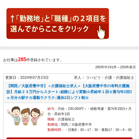
285
お仕事は
件登録されています。
285件中241件～250件表示
更新日：2024年07月23日
求人：
リハビリ・介護
介護福祉士
【関西／大阪府豊中市】＜介護福祉士求人＞【大阪府豊中市の有料介護施
設】月給２３万円からスタート♪経験により変動☆昇給年１回☆賞与年2回3
ヶ月分☆駅チカ通勤ラクラク♪週休2日シフト制☆
給与
：月給：230,000円～・経験考慮・賞与年2回3ヶ月
分・昇給年1回
職種
：介護福祉士
勤務地
：関西／大阪府豊中市
勤務時間
：・日勤8：30～17：30・夜勤17：30～9：00