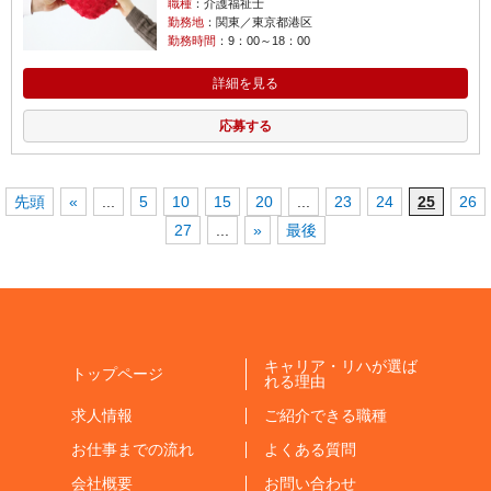
職種
：介護福祉士
勤務地
：関東／東京都港区
勤務時間
：9：00～18：00
詳細を見る
応募する
先頭
«
...
5
10
15
20
...
23
24
25
26
27
...
»
最後
キャリア・リハが選ば
トップページ
れる理由
求人情報
ご紹介できる職種
お仕事までの流れ
よくある質問
会社概要
お問い合わせ