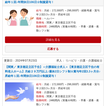
給年１回♪年間休日106日☆制服貸与！
給与
：月給：172,000円 ～298,000円・経験考慮・賞与
年２回3.3ヶ月分・昇給年1回
職種
：ヘルパー
勤務地
：関東／ 東京都足立区千住
勤務時間
：24時間内（実働８時間）・早番・遅番・夜
勤シフト制
詳細を見る
応募する
更新日：2024年07月23日
求人：
リハビリ・介護
介護福祉士
【関東／ 東京都足立区千住】＜介護福祉士求人＞【東京都足立区千住の有
料老人ホーム】月給２９万円以上♪週休2日シフト制☆賞与年2回3.3ヶ月分♪
昇給年１回♪年間休日106日☆制服貸与！
給与
：月給：172,000円 ～298,000円・経験考慮・賞与
年２回3.3ヶ月分・昇給年1回
職種
：介護福祉士
勤務地
：関東／ 東京都足立区千住
勤務時間
：24時間内（実働８時間）・早番・遅番・夜
勤シフト制