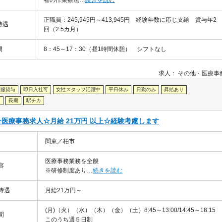
者の作業療法…
続きを読む
正職員：245,945円～413,945円 経験年数に応じ支給 賞与年2
待遇
回（2.5カ月）
間
8：45～17：30（昼1時間休憩） シフトなし
求人：
その他
医療事
制服貸与
即日入社可
女性スタッフ活躍中
平日休み
日勤のみ
昇給あり
り
長期
駅チカ
医療事務求人☆月給 21万円 以上☆経験考慮します
関東／柏市
医療事務業務を全般
容
※研修制度あり…
続きを読む
待遇
月給21万円～
(月)（火）（水）（木）（金）（土）8:45～13:00/14:45～18:15
間
このうち週５日制