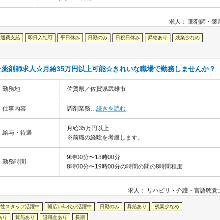
求人：
薬剤師
薬
交通費支給
即日入社可
平日休み
日勤のみ
日祝日休み
昇給あり
残業少なめ
薬剤師求人☆月給35万円以上可能☆きれいな職場で勤務しませんか？
勤務地
佐賀県／佐賀県武雄市
仕事内容
調剤業務…
続きを読む
月給35万円以上
給与・待遇
※前職の経験を考慮します。
9時00分〜18時00分
勤務時間
8時00分〜19時00分の時間の間の8時間程度
求人：
リハビリ・介護
言語聴覚
女性スタッフ活躍中
幅広い年代が活躍中
日勤のみ
昇給あり
残業少なめ
あり
賞与あり
退職金あり
長期