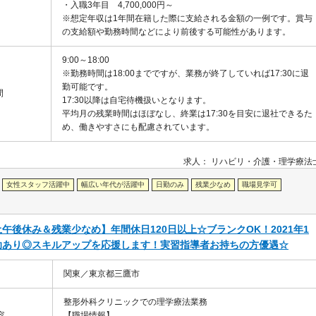
・入職3年目 4,700,000円～
※想定年収は1年間在籍した際に支給される金額の一例です。賞与
の支給額や勤務時間などにより前後する可能性があります。
9:00～18:00
※勤務時間は18:00までですが、業務が終了していれば17:30に退
勤可能です。
間
17:30以降は自宅待機扱いとなります。
平均月の残業時間はほぼなし、終業は17:30を目安に退社できるた
め、働きやすさにも配慮されています。
求人：
リハビリ・介護
理学療法
女性スタッフ活躍中
幅広い年代が活躍中
日勤のみ
残業少なめ
職場見学可
後休み＆残業少なめ】年間休日120日以上☆ブランクOK！2021年1
助あり◎スキルアップを応援します！実習指導者お持ちの方優遇☆
関東／東京都三鷹市
整形外科クリニックでの理学療法業務
容
【職場情報】