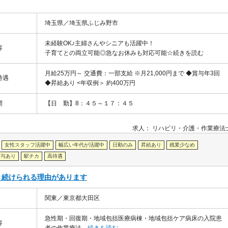
埼玉県／埼玉県ふじみ野市
未経験OK♪主婦さんやシニアも活躍中！
容
子育てとの両立可能◎急なお休みも対応可能☆
続きを読む
月給25万円～ 交通費：一部支給 ※月21,000円まで ◆賞与年3回
待遇
◆昇給あり <年収例＞ 約400万円
間
【日 勤】8：４５～１７：４５
求人：
リハビリ・介護
作業療法
女性スタッフ活躍中
幅広い年代が活躍中
日勤のみ
昇給あり
残業少なめ
賞与あり
駅チカ
高待遇
き続けられる理由があります
関東／東京都大田区
急性期・回復期・地域包括医療病棟・地域包括ケア病床の入院患
容