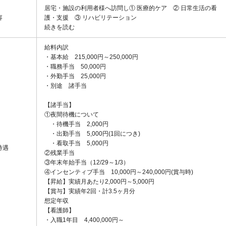
居宅・施設の利用者様へ訪問し① 医療的ケア ② 日常生活の看
容
護・支援 ③ リハビリテーション
続きを読む
給料内訳
・基本給 215,000円～250,000円
・職務手当 50,000円
・外勤手当 25,000円
・別途 諸手当
【諸手当】
①夜間待機について
・待機手当 2,000円
・出勤手当 5,000円(1回につき)
・看取手当 5,000円
待遇
②残業手当
③年末年始手当（12/29～1/3）
④インセンティブ手当 10,000円～240,000円(賞与時)
【昇給】実績月あたり2,000円～5,000円
【賞与】実績年2回・計3.5ヶ月分
想定年収
【看護師】
・入職1年目 4,400,000円～