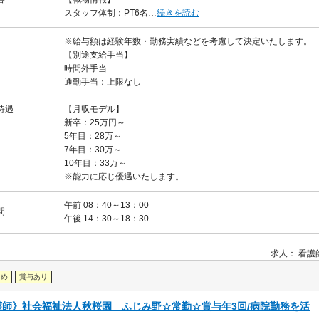
スタッフ体制：PT6名…
続きを読む
※給与額は経験年数・勤務実績などを考慮して決定いたします。
【別途支給手当】
時間外手当
通勤手当：上限なし
待遇
【月収モデル】
新卒：25万円～
5年目：28万～
7年目：30万～
10年目：33万～
※能力に応じ優遇いたします。
午前 08：40～13：00
間
午後 14：30～18：30
求人：
看護
なめ
賞与あり
師》社会福祉法人秋桜園 ふじみ野☆常勤☆賞与年3回/病院勤務を活