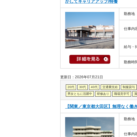
かしてキャリアアップ/特養
勤務地
仕事内
給与・
勤務時
更新日：2026年07月21日
20代
30代
40代
交通費支給
制服貸与
男女ともに活躍中
研修あり
職場見学可
【関東／東京都大田区】無理なく働
勤務地
仕事内