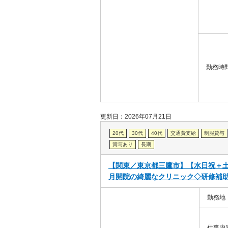
勤務時
更新日：2026年07月21日
20代
30代
40代
交通費支給
制服貸与
賞与あり
長期
【関東／東京都三鷹市】【水日祝＋土午
月開院の綺麗なクリニック◇研修補
勤務地
仕事内