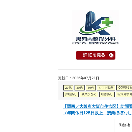
更新日：2026年07月21日
20代
30代
40代
シフト勤務
交通費支
昇給あり
残業少なめ
研修あり
職場見学
【関西／大阪府大阪市住吉区】訪問
（年間休日125日以上、残業ほぼな
勤務地