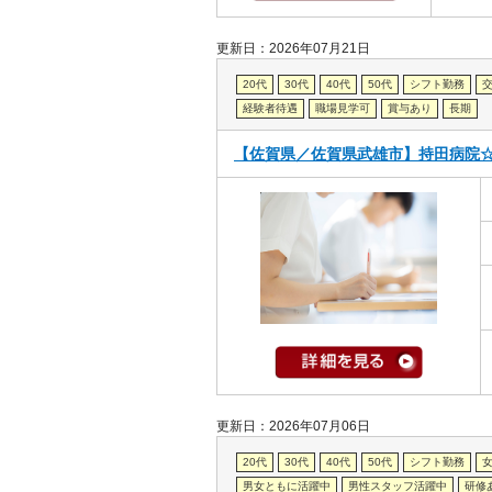
更新日：2026年07月21日
20代
30代
40代
50代
シフト勤務
経験者待遇
職場見学可
賞与あり
長期
【佐賀県／佐賀県武雄市】持田病院☆
更新日：2026年07月06日
20代
30代
40代
50代
シフト勤務
男女ともに活躍中
男性スタッフ活躍中
研修