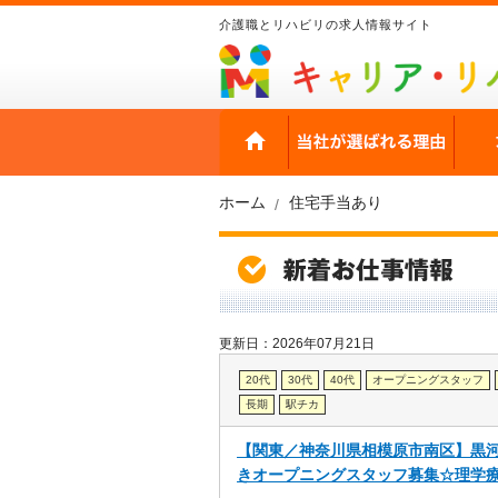
介護職とリハビリの求人情報サイト
HOME
当社
ホーム
住宅手当あり
更新日：2026年07月21日
20代
30代
40代
オープニングスタッフ
長期
駅チカ
【関東／神奈川県相模原市南区】黒
きオープニングスタッフ募集☆理学