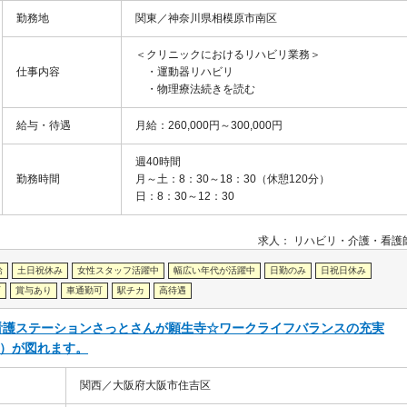
勤務地
関東／神奈川県相模原市南区
＜クリニックにおけるリハビリ業務＞
仕事内容
・運動器リハビリ
・物理療法
続きを読む
給与・待遇
月給：260,000円～300,000円
週40時間
勤務時間
月～土：8：30～18：30（休憩120分）
日：8：30～12：30
求人：
リハビリ・介護
看護
給
土日祝休み
女性スタッフ活躍中
幅広い年代が活躍中
日勤のみ
日祝日休み
可
賞与あり
車通勤可
駅チカ
高待遇
看護ステーションさっとさんが願生寺☆ワークライフバランスの充実
し）が図れます。
関西／大阪府大阪市住吉区