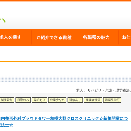
が選ばれる理由
求人を探す
ご紹介できる職種
各職
求人：
リハビリ・介護
理学療法
制服貸与
日勤のみ
昇給あり
残業少なめ
研修あり
経験者優遇
職場見学可
河内整形外科プラウドタワー相模大野クロスクリニック☆新規開業につ
療法士☆