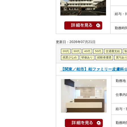
給与・
勤務時
更新日：2026年07月21日
20代
30代
40代
50代
交通費支給
残業少なめ
研修あり
経験者優遇
賞与あ
【関東／柏市】柏ファミリー皮膚科☆
勤務地
仕事内
給与・
勤務時