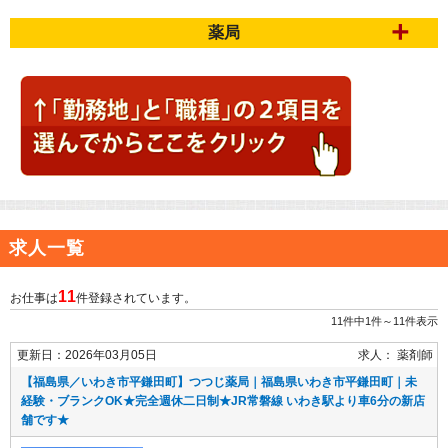
薬局
求人一覧
11
お仕事は
件登録されています。
11件中1件～11件表示
更新日：2026年03月05日
求人：
薬剤師
【福島県／いわき市平鎌田町】つつじ薬局｜福島県いわき市平鎌田町｜未
経験・ブランクOK★完全週休二日制★JR常磐線 いわき駅より車6分の新店
舗です★