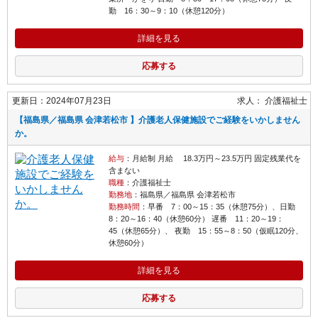
勤 16：30～9：10（休憩120分）
詳細を見る
応募する
更新日：2024年07月23日
求人：
介護福祉士
【福島県／福島県 会津若松市 】介護老人保健施設でご経験をいかしません
か。
給与
：月給制 月給 18.3万円～23.5万円 固定残業代を
含まない
職種
：介護福祉士
勤務地
：福島県／福島県 会津若松市
勤務時間
：早番 7：00～15：35（休憩75分）、日勤
8：20～16：40（休憩60分） 遅番 11：20～19：
45（休憩65分）、 夜勤 15：55～8：50（仮眠120分、
休憩60分）
詳細を見る
応募する