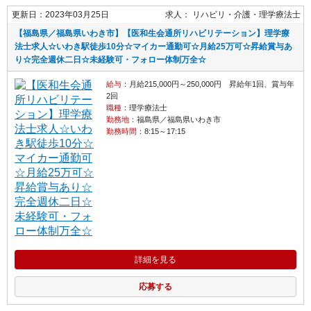
更新日：2023年03月25日
求人：
リハビリ・介護
理学療法士
【福島県／福島県いわき市】【医和生会通所リハビリテーション】理学療
法士求人☆いわき駅徒歩10分☆マイカー通勤可☆月給25万可☆昇給賞与あ
り☆完全週休二日☆未経験可・フォロー体制万全☆
給与
：月給215,000円～250,000円 昇給年1回、賞与年
2回
職種
：理学療法士
勤務地
：福島県／福島県いわき市
勤務時間
：8:15～17:15
詳細を見る
応募する