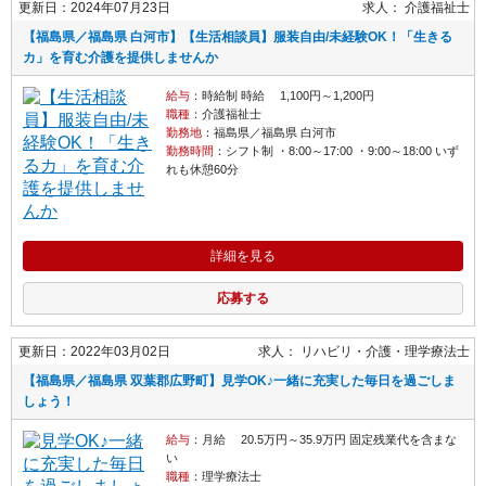
更新日：2024年07月23日
求人：
介護福祉士
【福島県／福島県 白河市】【生活相談員】服装自由/未経験OK！「生きる
カ」を育む介護を提供しませんか
給与
：時給制 時給 1,100円～1,200円
職種
：介護福祉士
勤務地
：福島県／福島県 白河市
勤務時間
：シフト制 ・8:00～17:00 ・9:00～18:00 いず
れも休憩60分
詳細を見る
応募する
更新日：2022年03月02日
求人：
リハビリ・介護
理学療法士
【福島県／福島県 双葉郡広野町】見学OK♪一緒に充実した毎日を過ごしま
しょう！
給与
：月給 20.5万円～35.9万円 固定残業代を含まな
い
職種
：理学療法士