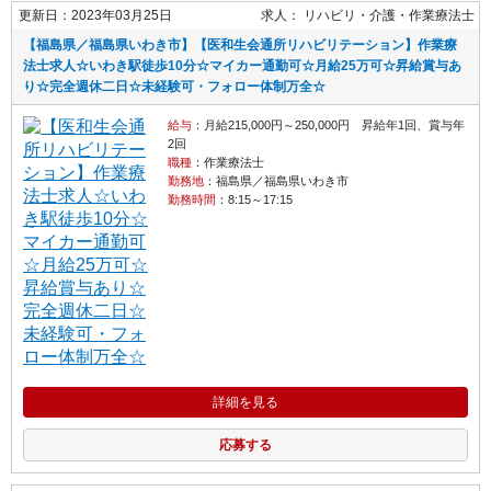
更新日：2023年03月25日
求人：
リハビリ・介護
作業療法士
【福島県／福島県いわき市】【医和生会通所リハビリテーション】作業療
法士求人☆いわき駅徒歩10分☆マイカー通勤可☆月給25万可☆昇給賞与あ
り☆完全週休二日☆未経験可・フォロー体制万全☆
給与
：月給215,000円～250,000円 昇給年1回、賞与年
2回
職種
：作業療法士
勤務地
：福島県／福島県いわき市
勤務時間
：8:15～17:15
詳細を見る
応募する