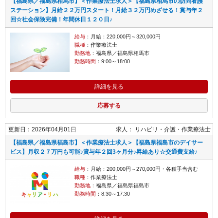
【福島県／福島県相馬市】＜作業療法士求人＞【福島県相馬市の訪問看護
ステーション】月給２２万円スタート！月給３２万円めざせる！賞与年２
回☆社会保険完備！年間休日１２０日♪
給与
：月給：220,000円～320,000円
職種
：作業療法士
勤務地
：福島県／福島県相馬市
勤務時間
：9:00～18:00
詳細を見る
応募する
更新日：2026年04月01日
求人：
リハビリ・介護
作業療法士
【福島県／福島県福島市】＜作業療法士求人＞【福島県福島市のデイサー
ビス】月収２７万円も可能♪賞与年２回3ヶ月分♪昇給あり☆交通費支給♪
給与
：月給：200,000円～270,000円・各種手当含む
職種
：作業療法士
勤務地
：福島県／福島県福島市
勤務時間
：8:30～17:30