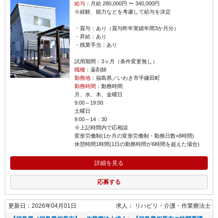
給与
：月給 280,000円 〜 340,000円
※経験、能力などを考慮して給与を決定
・賞与：あり（賞与昨年実績年間3か月分）
・昇給：あり
・残業手当：あり
試用期間：3ヶ月（条件変更無し）
職種
：薬剤師
勤務地
：福島県／いわき市平鎌田町
勤務時間
：勤務時間
月、水、木、金曜日
9:00～19:00
土曜日
9:00～14：30
※上記時間内で応相談
変形労働制(1か月の変形労働制・勤務日数×8時間)
休憩時間1時間(1日の勤務時間が6時間を超えた場合)
詳細を見る
応募する
更新日：2026年04月01日
求人：
リハビリ・介護
作業療法士