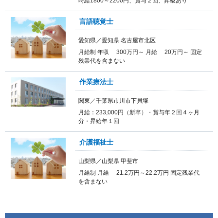
時給1800～2200円、賞与２回、昇級あり
言語聴覚士
愛知県／愛知県 名古屋市北区
月給制 年収 300万円～ 月給 20万円～ 固定
残業代を含まない
作業療法士
関東／千葉県市川市下貝塚
月給：233,000円（新卒）・賞与年２回４ヶ月
分・昇給年１回
介護福祉士
山梨県／山梨県 甲斐市
月給制 月給 21.2万円～22.2万円 固定残業代
を含まない