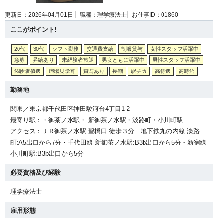
更新日：2026年04月01日 │
職種：理学療法士│
お仕事ID：01860
ここがポイント!
20代
30代
シフト勤務
交通費支給
制服貸与
女性スタッフ活躍中
急募
昇給あり
未経験者歓迎
男女ともに活躍中
男性スタッフ活躍中
経験者優遇
職場見学可
賞与あり
長期
駅チカ
高待遇
高時給
勤務地
関東／東京都千代田区神田駿河台4丁目1-2
最寄り駅：・御茶ノ水駅・ 新御茶ノ水駅・淡路町・小川町駅
アクセス：ＪＲ御茶ノ水駅:聖橋口 徒歩３分 地下鉄丸の内線 淡路
町:A5出口から7分・千代田線 新御茶ノ水駅:B3b出口から5分・新宿線
小川町駅:B3b出口から5分
必要資格及び経験
理学療法士
雇用形態