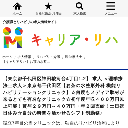
ホーム
求人検索
メニュー
当社が選ばれる理由
介護職とリハビリの求人情報サイト
ホーム
求人情報
リハビリ・介護
理学療法士
【キャリアリハ】お茶の水整形外科 機能リハビリテーションクリニック 理学療法士求人 東京都千代田区
【東京都千代田区神田駿河台4丁目1-2】 求人 ＜理学療
法士求人＞東京都千代田区【お茶の水整形外科 機能リ
ハビリテーションクリニック】☆何度もメディア取材が
来るとても有名なクリニック☆初年度年収４００万円以
上可能！賞与２９万円～４０万円・年２回支給！土日祝
日休み☆自分の時間を活かせるシフト制勤務♪
設立7年目の当クリニックは、独自のリハビリ治療により