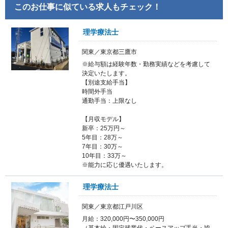
このお仕事に似ている求人もチェック！
理学療法士
関東／東京都三鷹市
※給与額は経験年数・勤務実績などを考慮して
決定いたします。
【別途支給手当】
時間外手当
通勤手当：上限なし
【月収モデル】
新卒：25万円～
5年目：28万～
7年目：30万～
10年目：33万～
※能力に応じ優遇いたします。
理学療法士
関東／東京都江戸川区
月給：320,000円〜350,000円
（基本給・固定残業代・ベースアップ手当・皆