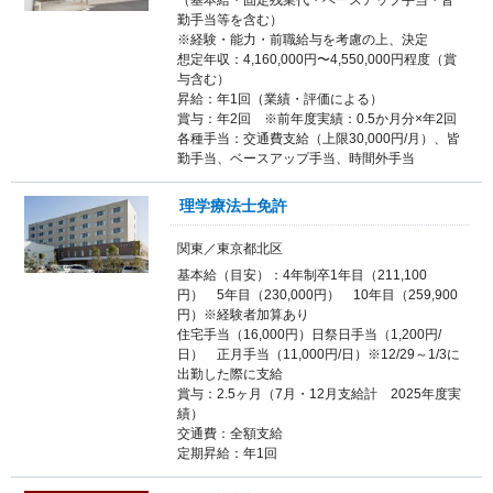
勤手当等を含む）
※経験・能力・前職給与を考慮の上、決定
想定年収：4,160,000円〜4,550,000円程度（賞
与含む）
昇給：年1回（業績・評価による）
賞与：年2回 ※前年度実績：0.5か月分×年2回
各種手当：交通費支給（上限30,000円/月）、皆
勤手当、ベースアップ手当、時間外手当
理学療法士免許
関東／東京都北区
基本給（目安）：4年制卒1年目（211,100
円） 5年目（230,000円） 10年目（259,900
円）※経験者加算あり
住宅手当（16,000円）日祭日手当（1,200円/
日） 正月手当（11,000円/日）※12/29～1/3に
出勤した際に支給
賞与：2.5ヶ月（7月・12月支給計 2025年度実
績）
交通費：全額支給
定期昇給：年1回