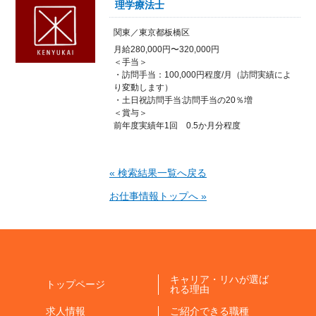
理学療法士
関東／東京都板橋区
月給280,000円〜320,000円
＜手当＞
・訪問手当：100,000円程度/月（訪問実績によ
り変動します）
・土日祝訪問手当:訪問手当の20％増
＜賞与＞
前年度実績年1回 0.5か月分程度
« 検索結果一覧へ戻る
お仕事情報トップへ »
キャリア・リハが選ば
トップページ
れる理由
求人情報
ご紹介できる職種