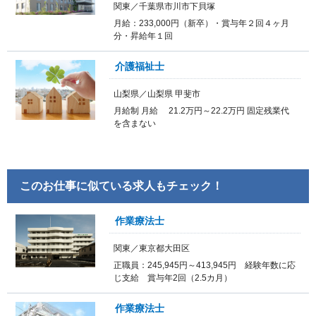
関東／千葉県市川市下貝塚
月給：233,000円（新卒）・賞与年２回４ヶ月
分・昇給年１回
介護福祉士
山梨県／山梨県 甲斐市
月給制 月給 21.2万円～22.2万円 固定残業代
を含まない
このお仕事に似ている求人もチェック！
作業療法士
関東／東京都大田区
正職員：245,945円～413,945円 経験年数に応
じ支給 賞与年2回（2.5カ月）
作業療法士