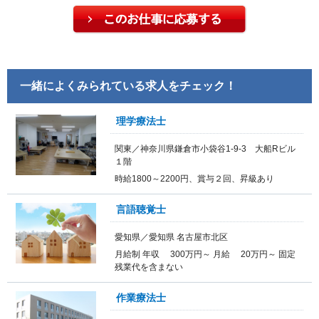
一緒によくみられている求人をチェック！
理学療法士
関東／神奈川県鎌倉市小袋谷1-9-3 大船Rビル
１階
時給1800～2200円、賞与２回、昇級あり
言語聴覚士
愛知県／愛知県 名古屋市北区
月給制 年収 300万円～ 月給 20万円～ 固定
残業代を含まない
作業療法士