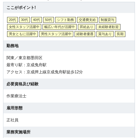
ここがポイント!
20代
30代
40代
50代
シフト勤務
交通費支給
制服貸与
女性スタッフ活躍中
幅広い年代が活躍中
昇給あり
未経験者歓迎
男女ともに活躍中
男性スタッフ活躍中
経験者優遇
賞与あり
長期
勤務地
関東／東京都墨田区
最寄り駅：京成曳舟駅
アクセス：京成押上線京成曳舟駅徒歩12分
必要資格及び経験
作業療法士
雇用形態
正社員
業務実施場所