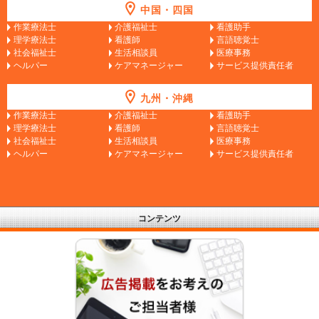
中国・四国
作業療法士
介護福祉士
看護助手
理学療法士
看護師
言語聴覚士
社会福祉士
生活相談員
医療事務
ヘルパー
ケアマネージャー
サービス提供責任者
九州・沖縄
作業療法士
介護福祉士
看護助手
理学療法士
看護師
言語聴覚士
社会福祉士
生活相談員
医療事務
ヘルパー
ケアマネージャー
サービス提供責任者
コンテンツ