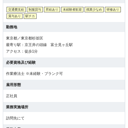
交通費支給
制服貸与
昇給あり
未経験者歓迎
残業少なめ
研修あり
賞与あり
駅チカ
勤務地
東京都／東京都杉並区
最寄り駅：京王井の頭線 富士見ヶ丘駅
アクセス：徒歩1分
必要資格及び経験
作業療法士 ※未経験・ブランク可
雇用形態
正社員
業務実施場所
訪問先にて