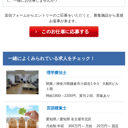
て、一緒にお仕事しませんか？
送信フォームからエントリーのご応募をいただくと、募集施設から直接
お返事が来ます。
一緒によくみられている求人をチェック！
理学療法士
関東／神奈川県鎌倉市小袋谷1-9-3 大船Rビル
１階
時給1800～2200円、賞与２回、昇級あり
言語聴覚士
愛知県／愛知県 名古屋市北区
月給制 年収 300万円～ 月給 20万円～ 固定