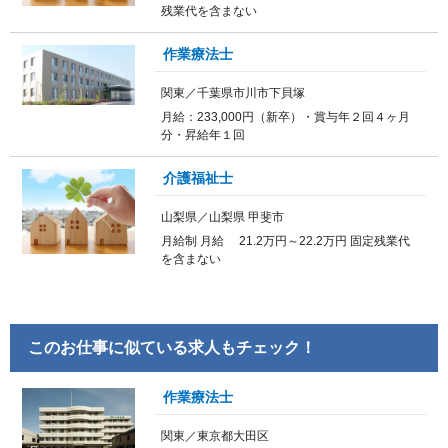
残業代を含まない
作業療法士
関東／千葉県市川市下貝塚
月給：233,000円（新卒）・賞与年２回４ヶ月
分・昇給年１回
介護福祉士
山梨県／山梨県 甲斐市
月給制 月給 21.2万円～22.2万円 固定残業代
を含まない
このお仕事に似ている求人もチェック！
作業療法士
関東／東京都大田区