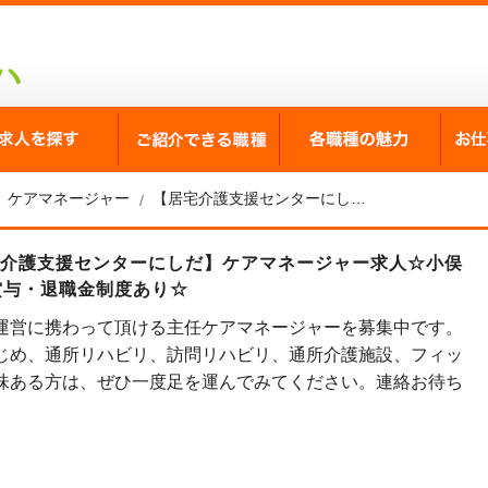
が選ばれる理由
求人を探す
ご紹介できる職種
各職
ケアマネージャー
【居宅介護支援センターにしだ】ケアマネージャー求人☆小俣駅徒歩8分☆月給25万以上☆賞与・退職金制度あり☆
宅介護支援センターにしだ】ケアマネージャー求人☆小俣
賞与・退職金制度あり☆
運営に携わって頂ける主任ケアマネージャーを募集中です。
じめ、通所リハビリ、訪問リハビリ、通所介護施設、フィッ
味ある方は、ぜひ一度足を運んでみてください。連絡お待ち