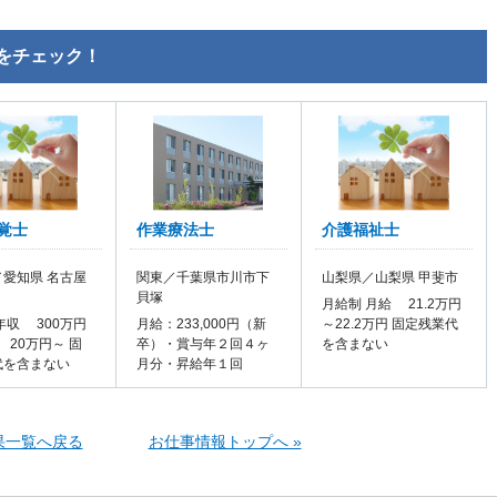
をチェック！
覚士
作業療法士
介護福祉士
愛知県 名古屋
関東／千葉県市川市下
山梨県／山梨県 甲斐市
貝塚
月給制 月給 21.2万円
年収 300万円
月給：233,000円（新
～22.2万円 固定残業代
 20万円～ 固
卒）・賞与年２回４ヶ
を含まない
代を含まない
月分・昇給年１回
果一覧へ戻る
お仕事情報トップへ »