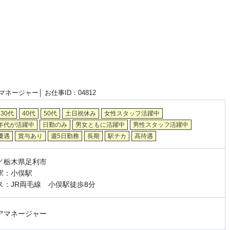
マネージャー│
お仕事ID：04812
30代
40代
50代
土日祝休み
女性スタッフ活躍中
年代が活躍中
日勤のみ
男女ともに活躍中
男性スタッフ活躍中
優遇
賞与あり
週5日勤務
長期
駅チカ
高待遇
／栃木県足利市
駅：小俣駅
ス：JR両毛線 小俣駅徒歩8分
アマネージャー