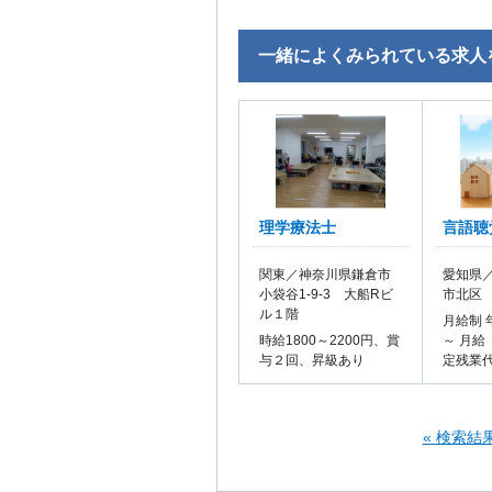
一緒によくみられている求人
理学療法士
言語聴
関東／神奈川県鎌倉市
愛知県／
小袋谷1-9-3 大船Rビ
市北区
ル１階
月給制 
時給1800～2200円、賞
～ 月給
与２回、昇級あり
定残業
« 検索結