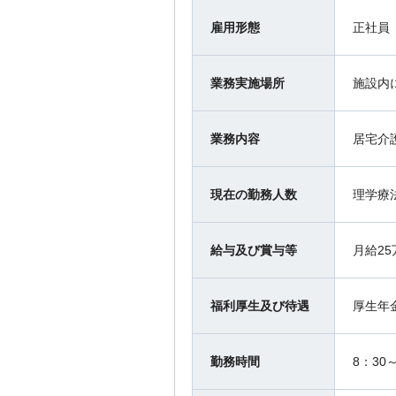
雇用形態
正社員
業務実施場所
施設内
業務内容
居宅介
現在の勤務人数
理学療
給与及び賞与等
月給2
福利厚生及び待遇
厚生年
勤務時間
8：30