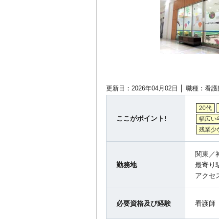
更新日：2026年04月02日 │
職種：看護
20代
ここがポイント!
幅広い
残業少
関東／
勤務地
最寄り
アクセ
必要資格及び経験
看護師