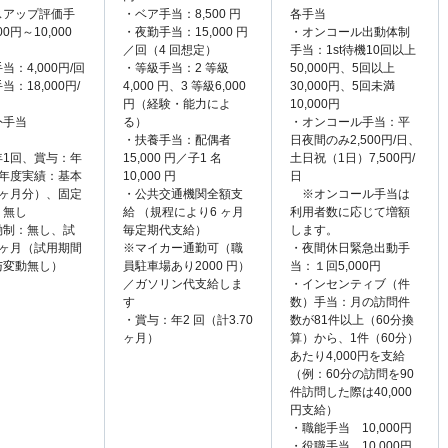
スアップ評価手
・ベア手当：8,500 円
各手当
00円～10,000
・夜勤手当：15,000 円
・オンコール出動体制
／回（4 回想定）
手当：1st待機10回以上
当：4,000円/回
・等級手当：2 等級
50,000円、5回以上
：18,000円/
4,000 円、3 等級6,000
30,000円、5回未満
円（経験・能力によ
10,000円
外手当
る）
・オンコール手当：平
・扶養手当：配偶者
日夜間のみ2,500円/日、
年1回、賞与：年
15,000 円／子1 名
土日祝（1日）7,500円/
前年度実績：基本
10,000 円
日
15ヶ月分）、固定
・公共交通機関全額支
※オンコール手当は
：無し
給 （規程により6 ヶ月
利用者数に応じて増額
働制：無し、試
毎定期代支給）
します。
3ヶ月（試用期間
※マイカー通勤可（職
・夜間休日緊急出動手
与変動無し）
員駐車場あり2000 円）
当：１回5,000円
／ガソリン代支給しま
・インセンティブ（件
す
数）手当：月の訪問件
・賞与：年2 回（計3.70
数が81件以上（60分換
ヶ月）
算）から、1件（60分）
あたり4,000円を支給
（例：60分の訪問を90
件訪問した際は40,000
円支給）
・職能手当 10,000円
・役職手当 10,000円