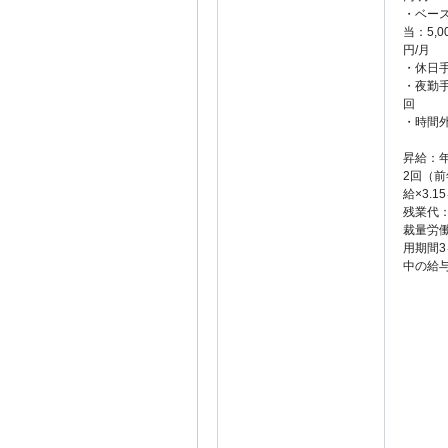
・ベー
当：5,0
円/月
・休日手
・夜勤手当
回
・時間
昇給：
2回（
給×3.
残業代
裁量労
用期間
中の給