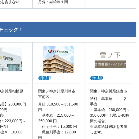
代を含まない
月分・昇給年１回
チェック！
看護師
看護師
神奈川県相模原
関東／神奈川県川崎市
関東／神奈川県鎌倉市
宮前区
給料 基本給 ＋ 各
員】238,000円
月給 310,500～351,500
手当
000円
円
・基本給 260,000円～
内訳
・基本給：215,000～
350,000円（週5日40時
：223,000円～
250,000 円
間の場合）
0円/月
・住宅手当：15,000 円
※基本給は経験を考慮
当A：10,000
・職種別手当：12,000
します。
円