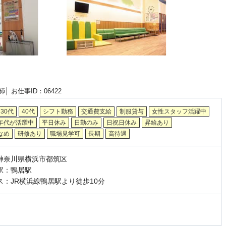
師│
お仕事ID：06422
30代
40代
シフト勤務
交通費支給
制服貸与
女性スタッフ活躍中
年代が活躍中
平日休み
日勤のみ
日祝日休み
昇給あり
なめ
研修あり
職場見学可
長期
高待遇
神奈川県横浜市都筑区
駅：鴨居駅
ス：JR横浜線鴨居駅より徒歩10分