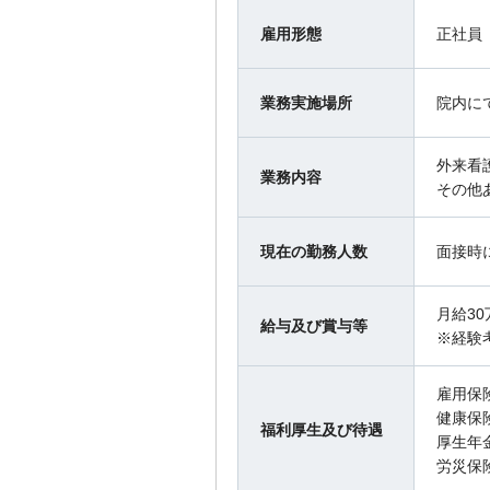
雇用形態
正社員
業務実施場所
院内に
外来看
業務内容
その他
現在の勤務人数
面接時
月給3
給与及び賞与等
※経験
雇用保
健康保
福利厚生及び待遇
厚生年
労災保