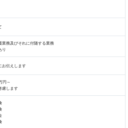
て
護業務及びそれに付随する業務
あり
にお伝えします
0万円～
考慮します
険
険
金
険