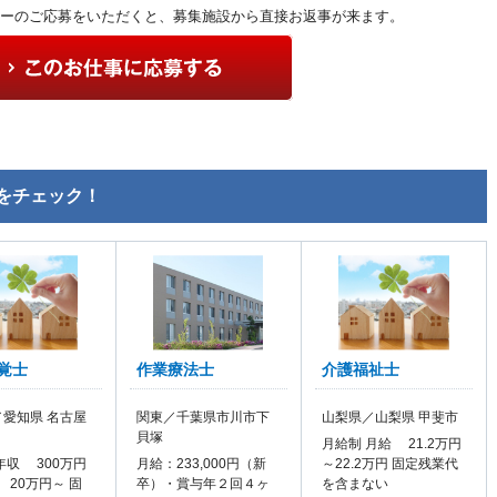
ーのご応募をいただくと、募集施設から直接お返事が来ます。
をチェック！
覚士
作業療法士
介護福祉士
愛知県 名古屋
関東／千葉県市川市下
山梨県／山梨県 甲斐市
貝塚
月給制 月給 21.2万円
年収 300万円
月給：233,000円（新
～22.2万円 固定残業代
 20万円～ 固
卒）・賞与年２回４ヶ
を含まない