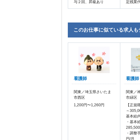
与２回、昇級あり
定残業
このお仕事に似ている求人も
看護師
看護師
関東／埼玉県さいたま
関東／
市西区
市緑区
1,200円〜1,260円
【正規職
～305,
基本給
・基本給
285,50
・調整手
円/月