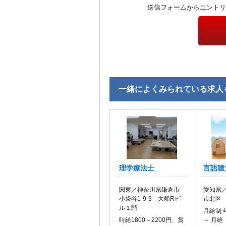
送信フォームからエントリ
一緒によくみられている求人
理学療法士
言語聴
関東／神奈川県鎌倉市
愛知県／
小袋谷1-9-3 大船Rビ
市北区
ル１階
月給制 
時給1800～2200円、賞
～ 月給