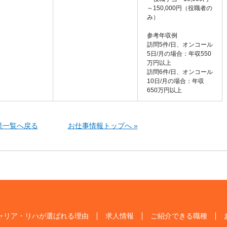
～150,000円（役職者の
み）
参考年収例
訪問5件/日、オンコール
5日/月の場合：年収550
万円以上
訪問6件/日、オンコール
10日/月の場合：年収
650万円以上
果一覧へ戻る
お仕事情報トップへ »
ャリア・リハが選ばれる理由
求人情報
ご紹介できる職種