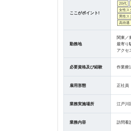
20代
女性ス
ここがポイント!
男性ス
高待遇
関東／
勤務地
最寄り
アクセ
必要資格及び経験
作業療
雇用形態
正社員
業務実施場所
江戸川
業務内容
訪問看