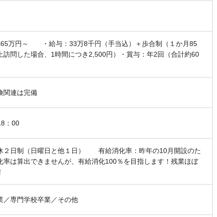
465万円～ ・給与：33万8千円（手当込）＋歩合制（１か月85
上訪問した場合、1時間につき2,500円）・賞与：年2回（合計約60
険関連は完備
18：00
休２日制（日曜日と他１日） 有給消化率：昨年の10月開設のた
化率は算出できませんが、有給消化100％を目指します！残業ほぼ
！
業／専門学校卒業／その他