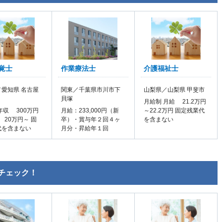
覚士
作業療法士
介護福祉士
愛知県 名古屋
関東／千葉県市川市下
山梨県／山梨県 甲斐市
貝塚
月給制 月給 21.2万円
年収 300万円
月給：233,000円（新
～22.2万円 固定残業代
 20万円～ 固
卒）・賞与年２回４ヶ
を含まない
代を含まない
月分・昇給年１回
チェック！