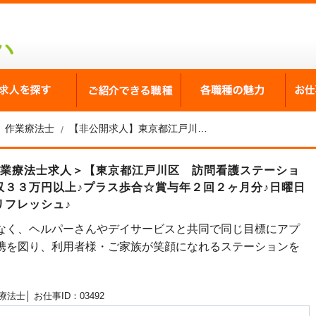
が選ばれる理由
求人を探す
ご紹介できる職種
各職
作業療法士
【非公開求人】東京都江戸川区 訪問看護ステーション 作業療法士求人
作業療法士求人＞【東京都江戸川区 訪問看護ステーショ
収３３万円以上♪プラス歩合☆賞与年２回２ヶ月分♪日曜日
リフレッシュ♪
なく、ヘルパーさんやデイサービスと共同で同じ目標にアプ
携を図り、利用者様・ご家族が笑顔になれるステーションを
療法士│
お仕事ID：03492