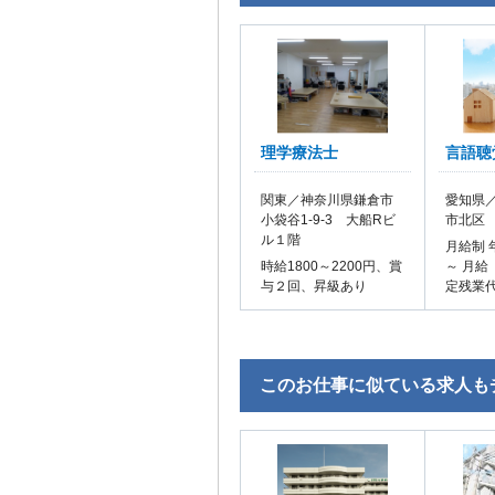
理学療法士
言語聴
関東／神奈川県鎌倉市
愛知県／
小袋谷1-9-3 大船Rビ
市北区
ル１階
月給制 
時給1800～2200円、賞
～ 月給
与２回、昇級あり
定残業
このお仕事に似ている求人も