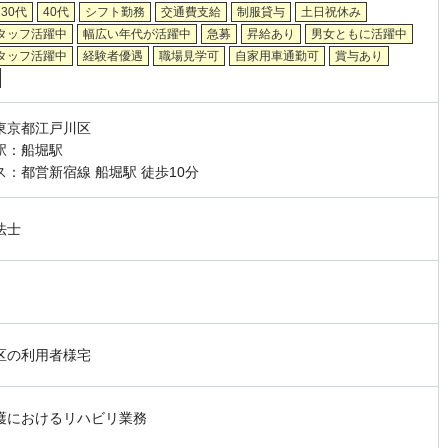
30代
40代
シフト勤務
交通費支給
制服貸与
土日祝休み
タッフ活躍中
幅広い年代が活躍中
急募
昇給あり
男女ともに活躍中
タッフ活躍中
経験者優遇
職場見学可
自家用車通勤可
賞与あり
東京都江戸川区
駅：船堀駅
ス：都営新宿線 船堀駅 徒歩10分
法士
区の利用者様宅
護におけるリハビリ業務