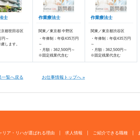
法士
作業療法士
作業療法士
東京都世田谷区
関東／東京都 中野区
関東／東京都渋谷区
万円～
・年俸制：年収435万円
・年俸制：年収435万円
考慮します。
～
～
・月額：362,500円～
・月額：362,500円～
※固定残業代含む
※固定残業代含む
果一覧へ戻る
お仕事情報トップへ »
ャリア・リハが選ばれる理由
求人情報
ご紹介できる職種