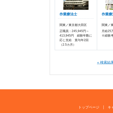
作業療法士
作業療
関東／東京都大田区
関東／
正職員：245,945円～
月給25
413,945円 経験年数に
※経験
応じ支給 賞与年2回
（2.5カ月）
« 検索結
トップページ
キ